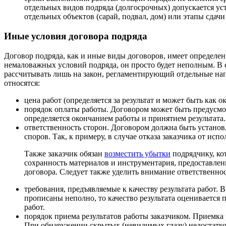
отдельных видов подряда (долгосрочных) допускается ус
отдельных объектов (сарай, подвал, дом) или этапы сдачи
Иные условия договора подряда
Договор подряда, как и иные виды договоров, имеет определен
немаловажных условий подряда, он просто будет неполным. В 
рассчитывать лишь на закон, регламентирующий отдельные на
относятся:
цена работ (определяется за результат и может быть как о
порядок оплаты работы. Договором может быть предусмо
определяется окончанием работы и принятием результата.
ответственность сторон. Договором должна быть установ
споров. Так, к примеру, в случае отказа заказчика от и
Также заказчик обязан
возместить убытки
подрядчику, ко
сохранность материалов и инструментария, предоставлен
договора. Следует также уделить внимание ответственнос
требования, предъявляемые к качеству результата работ. 
прописаны неполно, то качество результата оценивается 
работ.
порядок приема результатов работы заказчиком. Приемка 
При обнаружении скрытых (невидимых глазу) недостатков