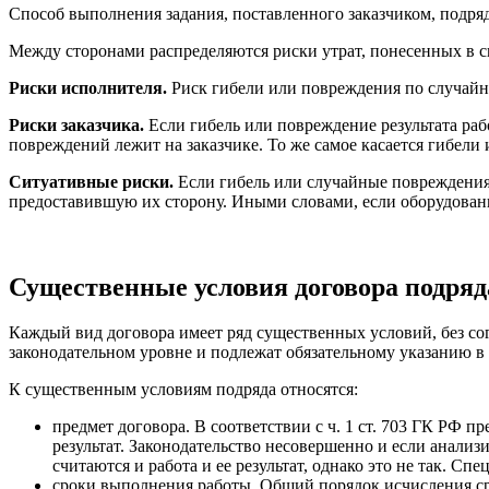
Способ выполнения задания, поставленного заказчиком, подряд
Между сторонами распределяются риски утрат, понесенных в с
Риски исполнителя.
Риск гибели или повреждения по случайно
Риски заказчика.
Если гибель или повреждение результата ра
повреждений лежит на заказчике. То же самое касается гибели
Ситуативные риски.
Если гибель или случайные повреждения 
предоставившую их сторону. Иными словами, если оборудовани
Существенные условия договора подряд
Каждый вид договора имеет ряд существенных условий, без со
законодательном уровне и подлежат обязательному указанию в д
К существенным условиям подряда относятся:
предмет договора. В соответствии с ч. 1 ст. 703 ГК РФ 
результат. Законодательство несовершенно и если анализи
считаются и работа и ее результат, однако это не так. Сп
сроки выполнения работы. Общий порядок исчисления сро