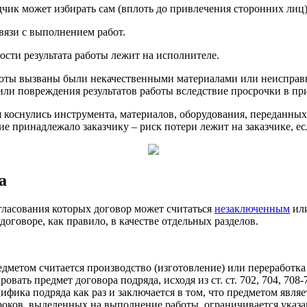
чик может избирать сам (вплоть до привлечения сторонних лиц)
вязи с выполнением работ.
сти результата работы лежит на исполнителе.
боты вызваны были некачественными материалами или неисправ
 или повреждения результатов работы вследствие просрочки в пр
коснулись инструмента, материалов, оборудования, переданных 
е принадлежало заказчику – риск потери лежит на заказчике, е
а
гласования которых договор может считаться
незаключенным
ил
оговоре, как правило, в качестве отдельных разделов.
предметом считается производство (изготовление) или переработк
ровать предмет договора подряда, исходя из ст. ст. 702, 704, 7
ецифика подряда как раз и заключается в том, что предметом явл
ков, выделенных на выполнение работы, ограничивается указани