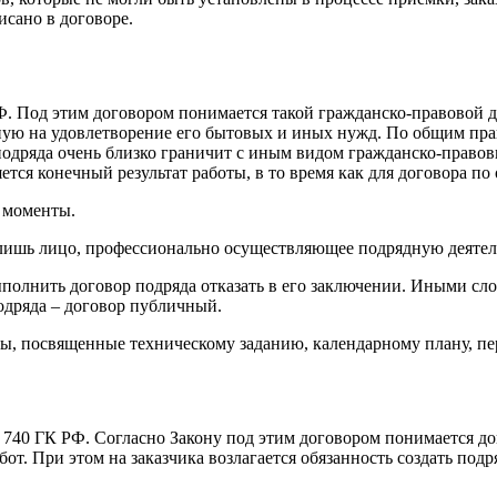
исано в договоре.
РФ. Под этим договором понимается такой гражданско-правовой 
ую на удовлетворение его бытовых и иных нужд. По общим прави
подряда очень близко граничит с иным видом гражданско-правовы
ется конечный результат работы, в то время как для договора по 
 моменты.
ишь лицо, профессионально осуществляющее подрядную деятельн
полнить договор подряда отказать в его заключении. Иными сло
подряда – договор публичный.
лы, посвященные техническому заданию, календарному плану, пе
. 740 ГК РФ. Согласно Закону под этим договором понимается д
т. При этом на заказчика возлагается обязанность создать подр