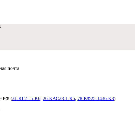
Ф
нная почта
dobropravo@mail.ru
е РФ (
31-КГ21-5-К6
,
26-КАС23-1-К5
,
78-КФ25-1436-К3
)
.