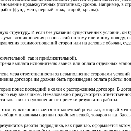
тановление промежуточных (поэтапных) сроков. Например, в ст
 работ (фундамент, первый этаж, второй, крыша).
ную структуру. И если без указания существенных условий, он б
случае возникновения разногласий по тому или иному поводу, 
правления взаимоотношений сторон или на деловые обычаи, суд
кончательной, так и приблизительной).
трена выплата исполнителю аванса или оплата отдельных этапов
лена мера ответственности за невыполнение сторонами условий
сполнения договора им должна быть произведена оплата работы п
торые понес последний в связи с расторжением договора. В дого
ного ему заказчиком. Немаловажно предусмотреть ответственно
ти заказчика за уклонение от приемки результатов работы.
В этом пункте описывается тот конечный результат, который хоче
по общим правилам оценки подобных вещей, товаров и т.д. Здес
результатов работы подрядчика, как правило, оформляется актом
, которые не могли быть установлены в процессе приемки, заказ