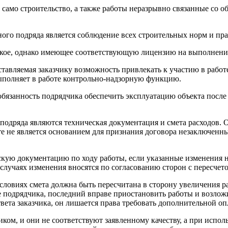
 само строительство, а также работы неразрывно связанные со о
го подряда является соблюдение всех строительных норм и пра
ское, однако имеющее соответствующую лицензию на выполнение
тавляемая заказчику возможность привлекать к участию в работ
ыполняет в работе контрольно-надзорную функцию.
бязанность подрядчика обеспечить эксплуатацию объекта после 
одряда являются техническая документация и смета расходов. 
е не является основанием для признания договора незаключенн
ескую документацию по ходу работы, если указанные изменения
случаях изменения вносятся по согласованию сторон с пересчет
словиях смета должна быть пересчитана в сторону увеличения ра
ение подрядчика, последний вправе приостановить работы и возл
вета заказчика, он лишается права требовать дополнительной оп
ком, и они не соответствуют заявленному качеству, а при испол