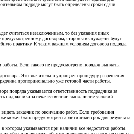
роительном подряде могут быть определены сроки сдачи
удет считаться незаключенным, то без указания иных
не предусмотренному договором, стороны вынуждены будут
ебную практику. К таким важным условиям договора подряда
 работы. Если такого не предусмотрено порядок выплаты
 договора. Это значительно упрощает процедуру разрешения
одрядчика пропорционально уже готовой части работы.
воре подряда указывается ответственность подрядчика за
сть подрядчика за некачественное выполнение условий
т видеть заказчик по окончанию работ. Если требования
ь же может быть предусмотрен гарантийный срок для результата
, в котором указываются при наличии все недостатки работы.
чик обязан оповестить об этом подрядчика в разумные сроки с