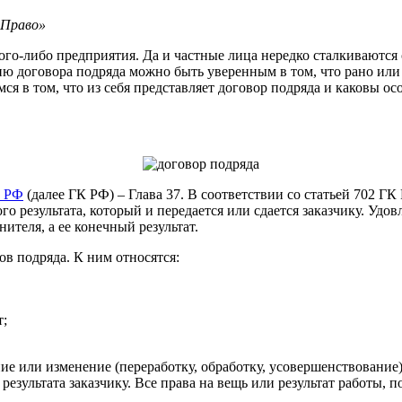
оПраво»
акого-либо предприятия. Да и частные лица нередко сталкивают
нию договора подряда можно быть уверенным в том, что рано или
мся в том, что из себя представляет договор подряда и каковы о
а РФ
(далее ГК РФ) – Глава 37. В соответствии со статьей 702 Г
 результата, который и передается или сдается заказчику. Удов
ителя, а ее конечный результат.
в подряда. К ним относятся:
т;
ие или изменение (переработку, обработку, усовершенствование
езультата заказчику. Все права на вещь или результат работы, 