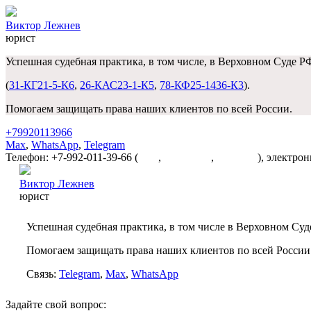
Виктор Лежнев
юрист
Успешная судебная практика, в том числе, в Верховном Суде Р
(
31-КГ21-5-К6
,
26-КАС23-1-К5
,
78-КФ25-1436-К3
).
Помогаем защищать права наших клиентов по всей России.
+79920113966
Max
,
WhatsApp
,
Telegram
Телефон: +7-992-011-39-66 (
Max
,
WhatsApp
,
Telegram
), электро
Виктор Лежнев
юрист
Успешная судебная практика, в том числе в Верховном Суд
Помогаем защищать права наших клиентов по всей России
Связь:
Telegram
,
Max
,
WhatsApp
Задайте свой вопрос: