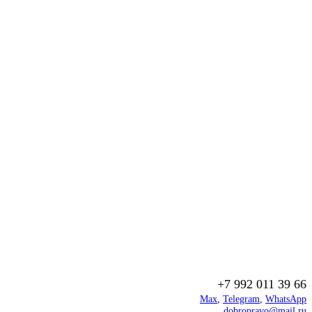
+7 992 011 39 66
Max
,
Telegram
,
WhatsApp
dobropravo@mail.ru