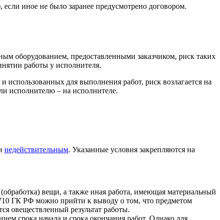
, если иное не было заранее предусмотрено договором.
ным оборудованием, предоставленными заказчиком, риск таких
инятии работы у исполнителя.
и использованных для выполнения работ, риск возлагается на
сли исполнителю – на исполнителе.
и
недействительным
. Указанные условия закрепляются на
а (обработка) вещи, а также иная работа, имеющая материальный
08-710 ГК РФ можно прийти к выводу о том, что предметом
яется овеществленный результат работы.
ем срока начала и срока окончания работ. Однако для