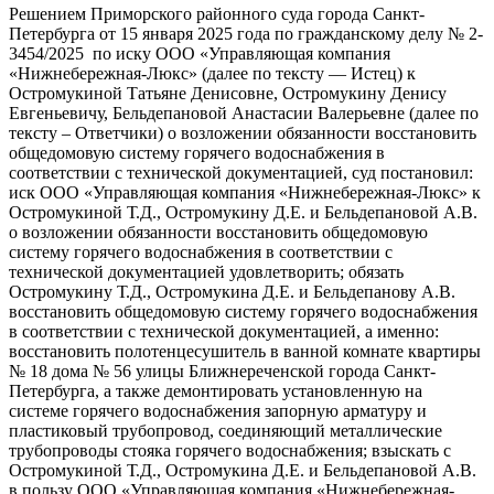
Решением Приморского районного суда города Санкт-
Петербурга от 15 января 2025 года по гражданскому делу № 2-
3454/2025 по иску ООО «Управляющая компания
«Нижнебережная-Люкс» (далее по тексту — Истец) к
Остромукиной Татьяне Денисовне, Остромукину Денису
Евгеньевичу, Бельдепановой Анастасии Валерьевне (далее по
тексту – Ответчики) о возложении обязанности восстановить
общедомовую систему горячего водоснабжения в
соответствии с технической документацией, суд постановил:
иск ООО «Управляющая компания «Нижнебережная-Люкс» к
Остромукиной Т.Д., Остромукину Д.Е. и Бельдепановой А.В.
о возложении обязанности восстановить общедомовую
систему горячего водоснабжения в соответствии с
технической документацией удовлетворить; обязать
Остромукину Т.Д., Остромукина Д.Е. и Бельдепанову А.В.
восстановить общедомовую систему горячего водоснабжения
в соответствии с технической документацией, а именно:
восстановить полотенцесушитель в ванной комнате квартиры
№ 18 дома № 56 улицы Ближнереченской города Санкт-
Петербурга, а также демонтировать установленную на
системе горячего водоснабжения запорную арматуру и
пластиковый трубопровод, соединяющий металлические
трубопроводы стояка горячего водоснабжения; взыскать с
Остромукиной Т.Д., Остромукина Д.Е. и Бельдепановой А.В.
в пользу ООО «Управляющая компания «Нижнебережная-