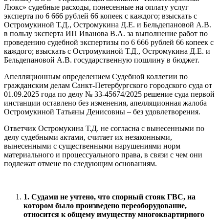
Люкс» судебные расходы, понесенные на оплату услуг
эксперта по 6 666 рублей 66 копеек с каждого; взыскать с
Остромукиной Т.Д., Остромукина Д.Е. и Бельдепановой А.В.
в пользу эксперта ИП Иванова В.А. за выполнение работ по
проведению судебной экспертизы по 6 666 рублей 66 копеек с
каждого; взыскать с Остромукиной Т.Д., Остромукина Д.Е. и
Бельдепановой А.В. государственную пошлину в бюджет.
Апелляционным определением Судебной коллегии по
гражданским делам Санкт-Петербургского городского суда от
01.09.2025 года по делу № 33-45674/2025 решение суда первой
инстанции оставлено без изменения, апелляционная жалоба
Остромукиной Татьяны Денисовны – без удовлетворения.
Ответчик Остромукина Т.Д. не согласна с вынесенными по
делу судебными актами, считает их незаконными,
вынесенными с существенными нарушениями норм
материального и процессуального права, в связи с чем они
подлежат отмене по следующим основаниям.
1. Судами не учтено, что спорный стояк ГВС, на
котором было произведено переоборудование,
относится к общему имуществу многоквартирного