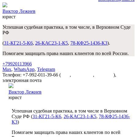
Виктор Лежнев
юрист
Успешная судебная практика, в том числе, в Верховном Суде
РФ
(
31-КГ21-5-К6
,
26-КАС23-1-К5
,
78-КФ25-1436-К3
).
Помогаем защищать права наших клиентов по всей России.
+79920113966
Max
,
WhatsApp
,
Telegram
Телефон: +7-992-011-39-66 (
Max
,
WhatsApp
,
Telegram
),
электронная почта
dobropravo@mail.ru
Виктор Лежнев
юрист
Успешная судебная практика, в том числе в Верховном
Суде РФ (
31-КГ21-5-К6
,
26-КАС23-1-К5
,
78-КФ25-1436-
К3
)
Помогаем защищать права наших клиентов по всей