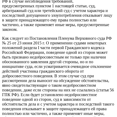
РФ в случае несоблюдения требований,
предусмотренных пунктом 1 настоящей статьи, суд,
арбитражный суд или третейский суд с учетом характера и
последствий допущенного злоупотребления отказывает лицу
в защите принадлежащего ему права полностью или
частично, а также применяет иные меры, предусмотренные
законом.
Как следует из Постановления Пленума Верховного суда РФ
№ 25 от 23 июня 2015 г. О применении судами некоторых
положений раздела I части первой Гражданского кодекса
Российской Федерации, поведение одной из сторон может
быть признано недобросовестным не только при наличии
обоснованного заявления другой стороны, но и по
инициативе суда, если усматривается очевидное отклонение
действий участника гражданского оборота от
добросовестного поведения. В этом случае суд при
рассмотрении дела выносит на обсуждение обстоятельства,
явно свидетельствующие о таком недобросовестном
поведении, даже если стороны на них не ссылались (статья 56
ГПК РФ). Если будет установлено недобросовестное
поведение одной из сторон, суд в зависимости от
обстоятельств дела и с учетом характера и последствий такого
поведения отказывает в защите принадлежащего ей права
полностью или частично, а также применяет иные меры,