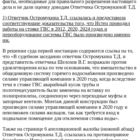
факты, необходимые для правильного разрешения настоящего
дела и не дали оценку доводам Ответчика Остромукиной Т.Д.
1) Ответчик Остромукина Т.Д. ссылалась и предоставила
соответствующие доказательства того, что Истец проводил
работы на стояке ГВС в 2012, 2020, 2024 годах и
переоборудование системы ГВС было произведено именно
им.
В решении суда первой инстанции содержится ссылка на то,
что «В судебном заседании ответчик Остромукина Т.Д. и
представитель ответчика Шелохов В.Г. возражали против
удовлетворения иска по тем основаниям, что вмешательство в
общедомовую систему горячего водоснабжения произведено
силами управляющей компании в 2020 году, когда вследствие
течи в стояке ГВС аварийный кусок трубы и
полотенцесушитель были заменены на вставку из
полипропилена, соединенную через переходные муфты и
запорные вентили. Монтаж данной конструкции был
произведен силами управляющей компании в 2020 году и
невозможен силами жильцов, так как требуется вход в
подвальное помещение для отключения стояка воды».
Также на странице 6 апелляционной жалобы (нижний абзац)
Ответчик Остромукина Т.Д. ссылалась на противоправное