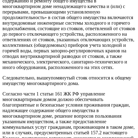
содержанию и ремонту общего имущества в
многоквартирном доме ненадлежащего качества и (или) с
перерывами, превышающими установленную
продолжительность» в состав общего имущества включаются
внутридомовые инженерные системы холодного и горячего
водоснабжения, состоящие из стояков, ответвлений от стояков
до первого отключающего устройства, расположенного на
ответвлениях от стояков, указанных отключающих устройств,
коллективных (общедомовых) приборов учета холодной и
горячей воды, первых запорно-регулировочных кранов на
отводах внутриквартирной разводки от стояков, а также
механического, электрического, санитарно-технического и
иного оборудования, расположенного на этих сетях.
Следовательно, вышеупомянутый стояк относится к общему
имуществу многоквартирного дома.
Согласно части 1 статьи 161 ЖК РФ управление
многоквартирным домом должно обеспечивать
благоприятные и безопасные условия проживания граждан,
надлежащее содержание общего имущества в
многоквартирном доме, решение вопросов пользования
указанным имуществом, а также предоставление
коммунальных услуг гражданам, проживающим в таком доме,
или в случаях, предусмотренных статьей 157.2 настоящего