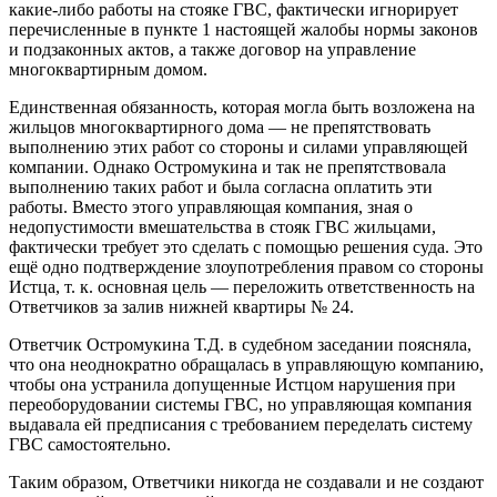
какие-либо работы на стояке ГВС, фактически игнорирует
перечисленные в пункте 1 настоящей жалобы нормы законов
и подзаконных актов, а также договор на управление
многоквартирным домом.
Единственная обязанность, которая могла быть возложена на
жильцов многоквартирного дома — не препятствовать
выполнению этих работ со стороны и силами управляющей
компании. Однако Остромукина и так не препятствовала
выполнению таких работ и была согласна оплатить эти
работы. Вместо этого управляющая компания, зная о
недопустимости вмешательства в стояк ГВС жильцами,
фактически требует это сделать с помощью решения суда. Это
ещё одно подтверждение злоупотребления правом со стороны
Истца, т. к. основная цель — переложить ответственность на
Ответчиков за залив нижней квартиры № 24.
Ответчик Остромукина Т.Д. в судебном заседании поясняла,
что она неоднократно обращалась в управляющую компанию,
чтобы она устранила допущенные Истцом нарушения при
переоборудовании системы ГВС, но управляющая компания
выдавала ей предписания с требованием переделать систему
ГВС самостоятельно.
Таким образом, Ответчики никогда не создавали и не создают