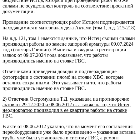
бездействие Истца, который при проведении работ его же
силами не осуществлял контроль на соответствие проектной
документации.
Проведение соответствующих работ Истцом подтверждается
находящимися в материалах дела Актами (том 1, л.д. 215-218).
На л.д. 121, том 1 имеются данные, что Истец своими силами
производил работы по замене запорной арматуры 09.07.2024
года (слесарь Гришин). Выписка из журнала регистрации
заявок от 09.07.2024 года доказывает, что работы
производились именно на стояке ГВС.
Ответчиками приведены доводы и подтверждающие
фотографии о состоянии пломб на стояке ХВС, которые
остались сохранными. Это указывает на то, что работы
производились именно на стояке ГВС.
2) Ответчик Остромукина Т.Д. указывала на противоречие
актов от 29.12.2020 и 08.06.2012 г., а также на то, что Истец
неоднократно производил в ее квартире работы на стояке
ГВС.
В акте от 08.06.2012 указано, что на момент его составления
переоборудование уже было произведено – указанная вставка
трубы уже была установлена в систему ГВС, а ремонт