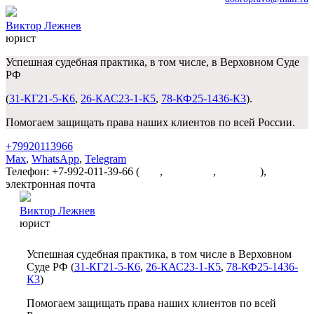
Виктор Лежнев
юрист
Успешная судебная практика, в том числе, в Верховном Суде
РФ
(
31-КГ21-5-К6
,
26-КАС23-1-К5
,
78-КФ25-1436-К3
).
Помогаем защищать права наших клиентов по всей России.
+79920113966
Max
,
WhatsApp
,
Telegram
Телефон: +7-992-011-39-66 (
Max
,
WhatsApp
,
Telegram
),
электронная почта
dobropravo@mail.ru
Виктор Лежнев
юрист
Успешная судебная практика, в том числе в Верховном
Суде РФ (
31-КГ21-5-К6
,
26-КАС23-1-К5
,
78-КФ25-1436-
К3
)
Помогаем защищать права наших клиентов по всей