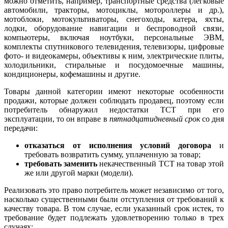
можно отметить, например, транспортные средства (легковые
автомобили, тракторы, мотоциклы, мотороллеры и др.),
мотоблоки, мотокультиваторы, снегоходы, катера, яхты,
лодки, оборудование навигации и беспроводной связи,
компьютеры, включая ноутбуки, персональные ЭВМ,
комплекты спутникового телевидения, телевизоры, цифровые
фото- и видеокамеры, объективы к ним, электрические плиты,
холодильники, стиральные и посудомоечные машины,
кондиционеры, кофемашины и другие.
Товары данной категории имеют некоторые особенности
продажи, которые должен соблюдать продавец, поэтому если
потребитель обнаружил недостатки ТСТ при его
эксплуатации, то он вправе в
пятнадцатидневный срок
со дня
передачи:
отказаться от исполнения условий договора
и
требовать возвратить сумму, уплаченную за товар;
требовать заменить
некачественный ТСТ на товар этой
же или другой марки (модели).
Реализовать это право потребитель может независимо от того,
насколько существенными были отступления от требований к
качеству товара. В том случае, если указанный срок истек, то
требование будет подлежать удовлетворению только в трех
случаях: