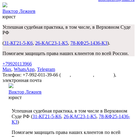
Виктор Лежнев
юрист
Успешная судебная практика, в том числе, в Верховном Суде
РФ
(
31-КГ21-5-К6
,
26-КАС23-1-К5
,
78-КФ25-1436-К3
).
Помогаем защищать права наших клиентов по всей России.
+79920113966
Max
,
WhatsApp
,
Telegram
Телефон: +7-992-011-39-66 (
Max
,
WhatsApp
,
Telegram
),
электронная почта
dobropravo@mail.ru
Виктор Лежнев
юрист
Успешная судебная практика, в том числе в Верховном
Суде РФ (
31-КГ21-5-К6
,
26-КАС23-1-К5
,
78-КФ25-1436-
К3
)
Помогаем защищать права наших клиентов по всей