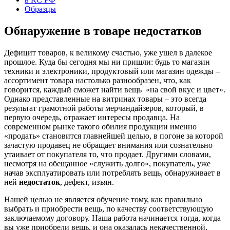
Образцы
Обнаружение в товаре недостатков
Дефицит товаров, к великому счастью, уже ушел в далекое
прошлое. Куда бы сегодня мы ни пришли: будь то магазин
техники и электроники, продуктовый или магазин одежды –
ассортимент товара настолько разнообразен, что, как
говорится, каждый сможет найти вещь «на свой вкус и цвет».
Однако представленные на витринах товары – это всегда
результат грамотной работы мерчандайзеров, который, в
первую очередь, отражает интересы продавца. На
современном рынке такого обилия продукции именно
«продать» становится главнейшей целью, в погоне за которой
зачастую продавец не обращает внимания или сознательно
утаивает от покупателя то, что продает. Другими словами,
несмотря на обещанное «служить долго», покупатель, уже
начав эксплуатировать или потреблять вещь, обнаруживает в
ней
недостаток
, дефект, изъян.
Нашей целью не является обучение тому, как правильно
выбрать и приобрести вещь, по качеству соответствующую
заключаемому договору. Наша работа начинается тогда, когда
вы уже приобрели вещь, и она оказалась некачественной.