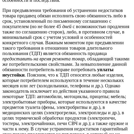
особенности и последствия.
При предъявлении требования об устранении недостатков
товара продавец обязан исполнить свою обязанность либо в
срок, установленный по письменному соглашению с
покупателем (но не более
45 дней
с возможностью продления
также по соглашению сторон), либо, в противном случае, в
минимальный срок с учетом условий и особенностей
конкретного случая. Важным моментом при предъявлении
такого требования в отношении товаров длительного
пользования (ТДП) является обязанность продавца
предоставить на время ремонта товар
, обладающий такими
же потребительскими свойствами. За невыполнение данной
обязанности потребитель вправе потребовать
уплаты
неустойки
. Поясним, что к ТДП относятся любые изделия,
которые потребителем используются в течение нескольких
месяцев или лет (холодильники, телефоны и др.). Однако
законодатель исключает из действия указанного правила
некоторые ТДП: автомобили, мотоциклы, прицепы; мебель;
электробытовые приборы, которые используются в качестве
предметов туалета (фены, электробритвы и др.), в
медицинских целях (электрогрелки, электропледы и др.), в
целях термической обработки продуктов (электропечи,
тостеры, электрочайники, печи СВЧ и др.); а также оружие и
части к нему. В случае устранения недостатков гарантийный