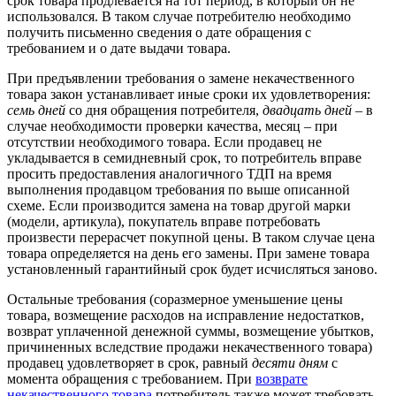
срок товара продлевается на тот период, в который он не
использовался. В таком случае потребителю необходимо
получить письменно сведения о дате обращения с
требованием и о дате выдачи товара.
При предъявлении требования о замене некачественного
товара закон устанавливает иные сроки их удовлетворения:
семь дней
со дня обращения потребителя,
двадцать дней
– в
случае необходимости проверки качества, месяц – при
отсутствии необходимого товара. Если продавец не
укладывается в семидневный срок, то потребитель вправе
просить предоставления аналогичного ТДП на время
выполнения продавцом требования по выше описанной
схеме. Если производится замена на товар другой марки
(модели, артикула), покупатель вправе потребовать
произвести перерасчет покупной цены. В таком случае цена
товара определяется на день его замены. При замене товара
установленный гарантийный срок будет исчисляться заново.
Остальные требования (соразмерное уменьшение цены
товара, возмещение расходов на исправление недостатков,
возврат уплаченной денежной суммы, возмещение убытков,
причиненных вследствие продажи некачественного товара)
продавец удовлетворяет в срок, равный
десяти дням
с
момента обращения с требованием. При
возврате
некачественного товара
потребитель также может требовать