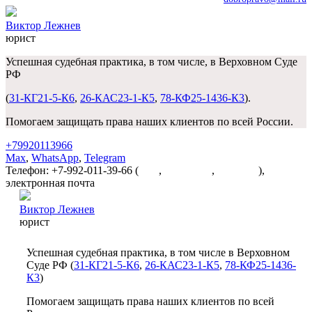
Виктор Лежнев
юрист
Успешная судебная практика, в том числе, в Верховном Суде
РФ
(
31-КГ21-5-К6
,
26-КАС23-1-К5
,
78-КФ25-1436-К3
).
Помогаем защищать права наших клиентов по всей России.
+79920113966
Max
,
WhatsApp
,
Telegram
Телефон: +7-992-011-39-66 (
Max
,
WhatsApp
,
Telegram
),
электронная почта
dobropravo@mail.ru
Виктор Лежнев
юрист
Успешная судебная практика, в том числе в Верховном
Суде РФ (
31-КГ21-5-К6
,
26-КАС23-1-К5
,
78-КФ25-1436-
К3
)
Помогаем защищать права наших клиентов по всей