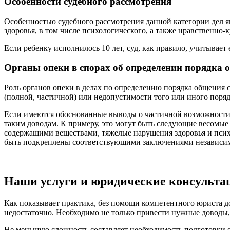
Особенности судебного рассмотрения
Особенностью судебного рассмотрения данной категории дел яв
здоровья, в том числе психологического, а также нравственно-
Если ребенку исполнилось 10 лет, суд, как правило, учитывает 
Органы опеки в спорах об определении порядка 
Роль органов опеки в делах по определению порядка общения 
(полной, частичной) или недопустимости того или иного поря
Если имеются обоснованные выводы о частичной возможности 
таким доводам. К примеру, это могут быть следующие весомые 
содержащими веществами, тяжелые нарушения здоровья и псих
быть подкреплены соответствующими заключениями независим
Наши услуги и юридические консульта
Как показывает практика, без помощи компетентного юриста д
недостаточно. Необходимо не только привести нужные доводы, 
Не меньшую сложность составляет необходимость подготовки о