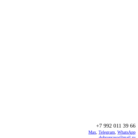
+7 992 011 39 66
Max
,
Telegram
,
WhatsApp
dobropravo@mail.ru