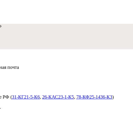
Ф
нная почта
dobropravo@mail.ru
е РФ (
31-КГ21-5-К6
,
26-КАС23-1-К5
,
78-КФ25-1436-К3
)
.