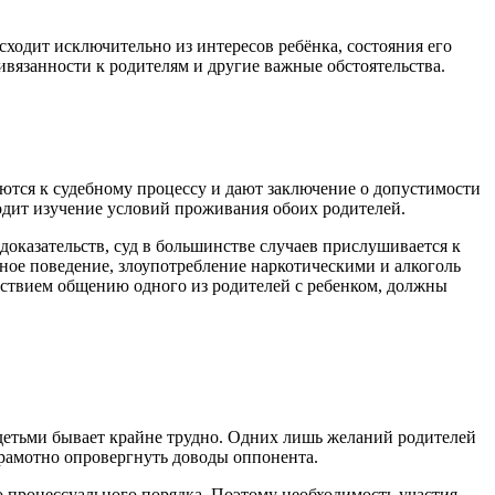
сходит исключительно из интересов ребёнка, состояния его
ривязанности к родителям и другие важные обстоятельства.
ются к судебному процессу и дают заключение о допустимости
одит изучение условий проживания обоих родителей.
казательств, суд в большинстве случаев прислушивается к
ьное поведение, злоупотребление наркотическими и алкоголь
ствием общению одного из родителей с ребенком, должны
 детьми бывает крайне трудно. Одних лишь желаний родителей
грамотно опровергнуть доводы оппонента.
о процессуального порядка. Поэтому необходимость участия