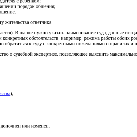
дителя с ребенком;
глашении порядок общения;
лашение.
ту жительства ответчика.
ается). В шапке нужно указать наименование суда, данные истца
м конкретных обстоятельств, например, режима работы обоих р
жно обратиться к суду с конкретными пожеланиями о правилах и
йство о судебной экспертизе, позволяющее выяснить максимальн
вства
);
 дополнен или изменен.