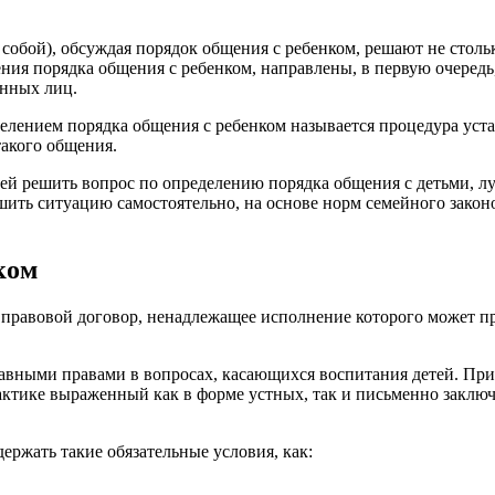
собой), обсуждая порядок общения с ребенком, решают не столь
ния порядка общения с ребенком, направлены, в первую очередь,
анных лиц.
делением порядка общения с ребенком называется процедура уст
такого общения.
лей решить вопрос по определению порядка общения с детьми, л
шить ситуацию самостоятельно, на основе норм семейного закон
ком
й правовой договор, ненадлежащее исполнение которого может п
авными правами в вопросах, касающихся воспитания детей. При
рактике выраженный как в форме устных, так и письменно заклю
ржать такие обязательные условия, как: