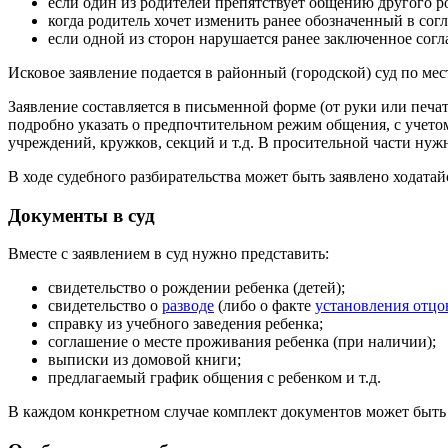
если один из родителей препятствует общению другого ро
когда родитель хочет изменить ранее обозначенный в со
если одной из сторон нарушается ранее заключенное сог
Исковое заявление подается в районный (городской) суд по мес
Заявление составляется в письменной форме (от руки или печат
подробно указать о предпочтительном режим общения, с учето
учреждений, кружков, секций и т.д. В просительной части ну
В ходе судебного разбирательства может быть заявлено ходата
Документы в суд
Вместе с заявлением в суд нужно представить:
свидетельство о рождении ребенка (детей);
свидетельство о
разводе
(либо о факте
установления отцо
справку из учебного заведения ребенка;
соглашение о месте проживания ребенка (при наличии);
выписки из домовой книги;
предлагаемый график общения с ребенком и т.д.
В каждом конкретном случае комплект документов может быть