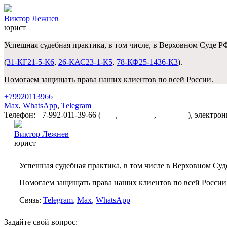
Виктор Лежнев
юрист
Успешная судебная практика, в том числе, в Верховном Суде Р
(
31-КГ21-5-К6
,
26-КАС23-1-К5
,
78-КФ25-1436-К3
).
Помогаем защищать права наших клиентов по всей России.
+79920113966
Max
,
WhatsApp
,
Telegram
Телефон: +7-992-011-39-66 (
Max
,
WhatsApp
,
Telegram
), электро
Виктор Лежнев
юрист
Успешная судебная практика, в том числе в Верховном Суд
Помогаем защищать права наших клиентов по всей России
Связь:
Telegram
,
Max
,
WhatsApp
Задайте свой вопрос: