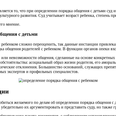
ляется то, что при определении порядка общения с детьми суд и
культурного развития. Суд учитывает возраст ребенка, степень п
его мнение.
общения с детьми
с ребенком сложно переоценить, так данные инстанции привлека
дка общения родителей с ребенком. В функции органов опеки вх
или невозможности общения, сделанные на основе конкретных до
обстоятельства: асоциальный образ жизни родителя, его аморал
ические отклонения. Большинство оснований, служащих препят
ых экспертов и профильных специалистов.
ции
обиться желаемого по делам об определении порядка общения с
убедительно их аргументировать и представить суду, но также 
бязательного пакета документов, с соблюдением установленног