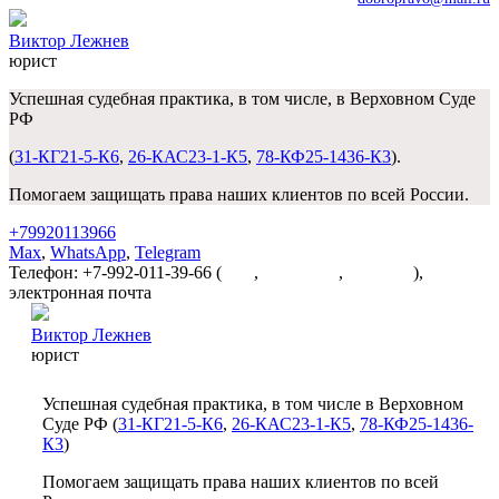
Виктор Лежнев
юрист
Успешная судебная практика, в том числе, в Верховном Суде
РФ
(
31-КГ21-5-К6
,
26-КАС23-1-К5
,
78-КФ25-1436-К3
).
Помогаем защищать права наших клиентов по всей России.
+79920113966
Max
,
WhatsApp
,
Telegram
Телефон: +7-992-011-39-66 (
Max
,
WhatsApp
,
Telegram
),
электронная почта
dobropravo@mail.ru
Виктор Лежнев
юрист
Успешная судебная практика, в том числе в Верховном
Суде РФ (
31-КГ21-5-К6
,
26-КАС23-1-К5
,
78-КФ25-1436-
К3
)
Помогаем защищать права наших клиентов по всей