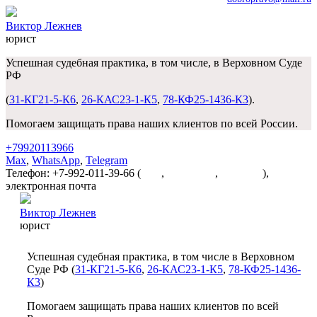
Виктор Лежнев
юрист
Успешная судебная практика, в том числе, в Верховном Суде
РФ
(
31-КГ21-5-К6
,
26-КАС23-1-К5
,
78-КФ25-1436-К3
).
Помогаем защищать права наших клиентов по всей России.
+79920113966
Max
,
WhatsApp
,
Telegram
Телефон: +7-992-011-39-66 (
Max
,
WhatsApp
,
Telegram
),
электронная почта
dobropravo@mail.ru
Виктор Лежнев
юрист
Успешная судебная практика, в том числе в Верховном
Суде РФ (
31-КГ21-5-К6
,
26-КАС23-1-К5
,
78-КФ25-1436-
К3
)
Помогаем защищать права наших клиентов по всей