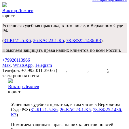
Виктор Лежнев
юрист
Успешная судебная практика, в том числе, в Верховном Суде
РФ
(
31-КГ21-5-К6
,
26-КАС23-1-К5
,
78-КФ25-1436-К3
).
Помогаем защищать права наших клиентов по всей России.
+79920113966
Max
,
WhatsApp
,
Telegram
Телефон: +7-992-011-39-66 (
Max
,
WhatsApp
,
Telegram
),
электронная почта
dobropravo@mail.ru
Виктор Лежнев
юрист
Успешная судебная практика, в том числе в Верховном
Суде РФ (
31-КГ21-5-К6
,
26-КАС23-1-К5
,
78-КФ25-1436-
К3
)
Помогаем защищать права наших клиентов по всей