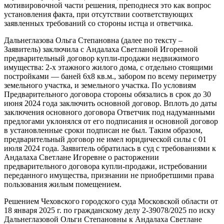
мотивировочной части решения, преподнеся это как вопрос
установления факта, при отсутствии соответствующих
заявленных требований со стороны истца и ответчика.
Дальнеглазова Ольга Степановна (далее по тексту –
Заявитель) заключила с Андалаха Светланой Игоревной
предварительный договор купли-продажи недвижимого
имущества: 2-х этажного жилого дома, с отдельно стоящими
постройками — баней 6х8 кв.м., забором по всему периметру
земельного участка, и земельного участка. По условиям
Предварительного договора стороны обязались в срок до 30
июня 2024 года заключить основной договор. Вплоть до даты
заключения основного договора Ответчик под надуманными
предлогами уклонялся от его подписания и основной договор
в установленные сроки подписан не был. Таким образом,
предварительный договор не имел юридической силы с 01
июля 2024 года. Заявитель обратилась в суд с требованиями к
Андалаха Светлане Игоревне о расторжении
предварительного договора купли-продажи, истребовании
переданного имущества, признании не приобретшими права
пользования жилым помещением.
Решением Чеховского городского суда Московской области от
18 января 2025 г. по гражданскому делу 2-39078/2025 по иску
Дальнеглазовой Ольги Степановны к Андалаха Светлане