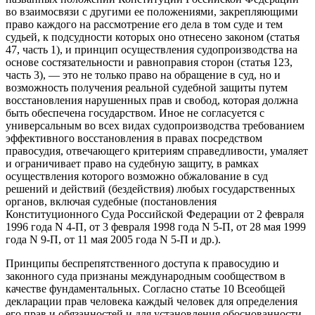
во взаимосвязи с другими ее положениями, закрепляющими
право каждого на рассмотрение его дела в том суде и тем
судьей, к подсудности которых оно отнесено законом (статья
47, часть 1), и принцип осуществления судопроизводства на
основе состязательности и равноправия сторон (статья 123,
часть 3), — это не только право на обращение в суд, но и
возможность получения реальной судебной защиты путем
восстановления нарушенных прав и свобод, которая должна
быть обеспечена государством. Иное не согласуется с
универсальным во всех видах судопроизводства требованием
эффективного восстановления в правах посредством
правосудия, отвечающего критериям справедливости, умаляет
и ограничивает право на судебную защиту, в рамках
осуществления которого возможно обжалование в суд
решений и действий (бездействия) любых государственных
органов, включая судебные (постановления
Конституционного Суда Российской Федерации от 2 февраля
1996 года N 4-П, от 3 февраля 1998 года N 5-П, от 28 мая 1999
года N 9-П, от 11 мая 2005 года N 5-П и др.).
Принципы беспрепятственного доступа к правосудию и
законного суда признаны международным сообществом в
качестве фундаментальных. Согласно статье 10 Всеобщей
декларации прав человека каждый человек для определения
его прав и обязанностей и для установления обоснованности