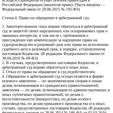
исходя из принципов осуществления правосудия в
Российской Федерации (аналогия права). (Часть введена —
Федеральный закон от 29.06.2015 № 195-ФЗ)
Статья 4. Право на обращение в арбитражный суд
1. Заинтересованное лицо вправе обратиться в арбитражный
суд за защитой своих нарушенных или оспариваемых прав и
законных интересов, в том числе с требованием о
присуждении ему компенсации за нарушение права на
судопроизводство в разумный срок или права на исполнение
судебного акта в разумный срок, в порядке, установленном
настоящим Кодексом. (В редакции Федерального закона от
30.04.2010 № 69-ФЗ)
2. В случаях, предусмотренных настоящим Кодексом, в
арбитражный суд вправе обратиться и иные лица.
3. Отказ от права на обращение в суд недействителен.
4. Обращение в арбитражный суд осуществляется в форме:
искового заявления — по экономическим спорам и иным
делам, возникающим из гражданских правоотношений;
заявления — по делам, возникающим из административных и
иных публичных правоотношений, по делам о
несостоятельности (банкротстве), по делам особого
производства, по делам приказного производства и в иных
случаях, предусмотренных настоящим Кодексом; (В редакции
федеральных законов от 28.06.2014 № 186-ФЗ; от 02.03.2016