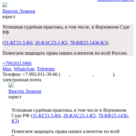
Виктор Лежнев
юрист
Успешная судебная практика, в том числе, в Верховном Суде
РФ
(
31-КГ21-5-К6
,
26-КАС23-1-К5
,
78-КФ25-1436-К3
).
Помогаем защищать права наших клиентов по всей России.
+79920113966
Max
,
WhatsApp
,
Telegram
Телефон: +7-992-011-39-66 (
Max
,
WhatsApp
,
Telegram
),
электронная почта
dobropravo@mail.ru
Виктор Лежнев
юрист
Успешная судебная практика, в том числе в Верховном
Суде РФ (
31-КГ21-5-К6
,
26-КАС23-1-К5
,
78-КФ25-1436-
К3
)
Помогаем защищать права наших клиентов по всей