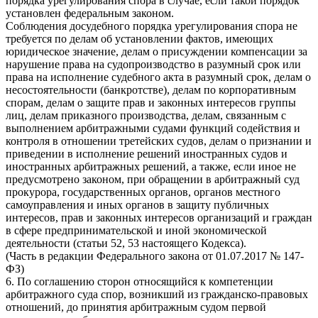
порядка урегулирования спора в случае, если такой порядок
установлен федеральным законом.
Соблюдения досудебного порядка урегулирования спора не
требуется по делам об установлении фактов, имеющих
юридическое значение, делам о присуждении компенсации за
нарушение права на судопроизводство в разумный срок или
права на исполнение судебного акта в разумный срок, делам о
несостоятельности (банкротстве), делам по корпоративным
спорам, делам о защите прав и законных интересов группы
лиц, делам приказного производства, делам, связанным с
выполнением арбитражными судами функций содействия и
контроля в отношении третейских судов, делам о признании и
приведении в исполнение решений иностранных судов и
иностранных арбитражных решений, а также, если иное не
предусмотрено законом, при обращении в арбитражный суд
прокурора, государственных органов, органов местного
самоуправления и иных органов в защиту публичных
интересов, прав и законных интересов организаций и граждан
в сфере предпринимательской и иной экономической
деятельности (статьи 52, 53 настоящего Кодекса).
(Часть в редакции Федерального закона от 01.07.2017 № 147-
ФЗ)
6. По соглашению сторон относящийся к компетенции
арбитражного суда спор, возникший из гражданско-правовых
отношений, до принятия арбитражным судом первой