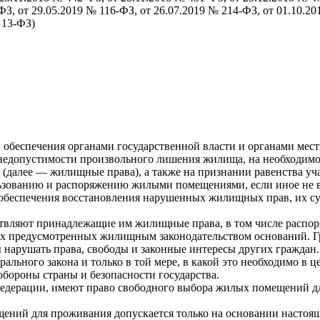
ФЗ, от 29.05.2019 № 116-ФЗ, от 26.07.2019 № 214-ФЗ, от 01.10.2
 13-ФЗ)
 обеспечения органами государственной власти и органами мес
и недопустимости произвольного лишения жилища, на необходим
(далее — жилищные права), а также на признании равенства у
ованию и распоряжению жилыми помещениями, если иное не выт
 обеспечения восстановления нарушенных жилищных прав, их с
ествляют принадлежащие им жилищные права, в том числе распо
ых предусмотренных жилищным законодательством оснований. Г
арушать права, свободы и законные интересы других граждан.
льного закона и только в той мере, в какой это необходимо в ц
обороны страны и безопасности государства.
Федерации, имеют право свободного выбора жилых помещений дл
ений для проживания допускается только на основании настояще