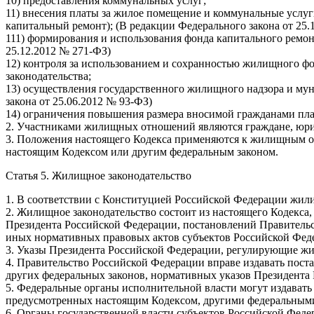
10) предоставления коммунальных услуг;
11) внесения платы за жилое помещение и коммунальные услуг
капитальный ремонт); (В редакции Федерального закона от 25.
111) формирования и использования фонда капитального ремон
25.12.2012 № 271-ФЗ)
12) контроля за использованием и сохранностью жилищного 
законодательства;
13) осуществления государственного жилищного надзора и му
закона от 25.06.2012 № 93-ФЗ)
14) ограничения повышения размера вносимой гражданами пла
2. Участниками жилищных отношений являются граждане, юри
3. Положения настоящего Кодекса применяются к жилищным от
настоящим Кодексом или другим федеральным законом.
Статья 5. Жилищное законодательство
1. В соответствии с Конституцией Российской Федерации жил
2. Жилищное законодательство состоит из настоящего Кодекса,
Президента Российской Федерации, постановлений Правительс
иных нормативных правовых актов субъектов Российской Феде
3. Указы Президента Российской Федерации, регулирующие жи
4. Правительство Российской Федерации вправе издавать пос
других федеральных законов, нормативных указов Президента
5. Федеральные органы исполнительной власти могут издават
предусмотренных настоящим Кодексом, другими федеральными
6. Органы государственной власти субъектов Российской Фе