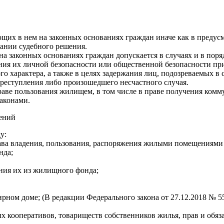
ющих в нем на законных основаниях граждан иначе как в преду
вании судебного решения.
а законных основаниях граждан допускается в случаях и в поря
ения их личной безопасности или общественной безопасности пр
го характера, а также в целях задержания лиц, подозреваемых 
реступления либо произошедшего несчастного случая.
аве пользования жилищем, в том числе в праве получения комму
аконами.
ений
у:
рава владения, пользования, распоряжения жилыми помещениям
нда;
ния их из жилищного фонда;
рном доме; (В редакции Федерального закона от 27.12.2018 № 5
 кооперативов, товариществ собственников жилья, прав и обяза