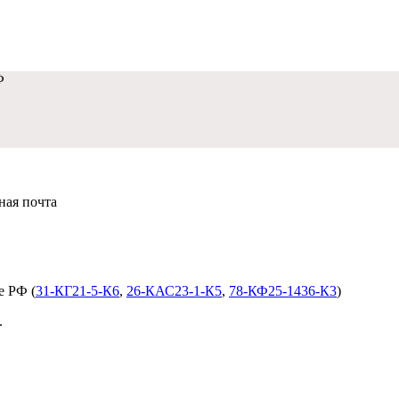
Ф
нная почта
dobropravo@mail.ru
е РФ (
31-КГ21-5-К6
,
26-КАС23-1-К5
,
78-КФ25-1436-К3
)
.