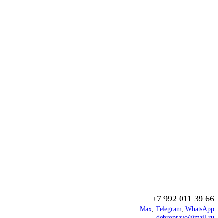
+7 992 011 39 66
Max
,
Telegram
,
WhatsApp
dobropravo@mail.ru