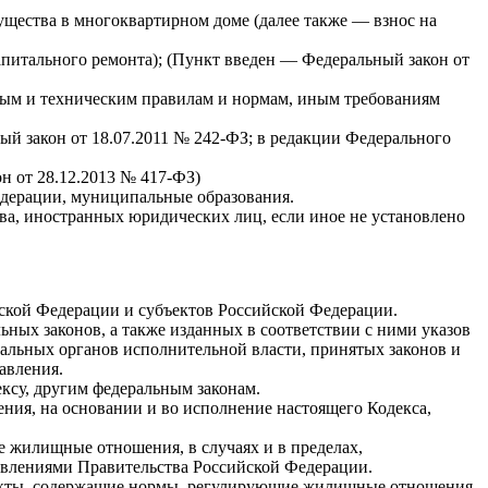
ущества в многоквартирном доме (далее также — взнос на
питального ремонта); (Пункт введен — Федеральный закон от
ным и техническим правилам и нормам, иным требованиям
й закон от 18.07.2011 № 242-ФЗ; в редакции Федерального
н от 28.12.2013 № 417-ФЗ)
дерации, муниципальные образования.
а, иностранных юридических лиц, если иное не установлено
йской Федерации и субъектов Российской Федерации.
ьных законов, а также изданных в соответствии с ними указов
альных органов исполнительной власти, принятых законов и
авления.
су, другим федеральным законам.
ия, на основании и во исполнение настоящего Кодекса,
 жилищные отношения, в случаях и в пределах,
овлениями Правительства Российской Федерации.
 акты, содержащие нормы, регулирующие жилищные отношения,