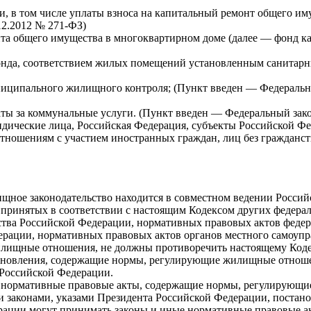
и, в том числе уплаты взноса на капитальный ремонт общего им
12.2012 № 271-ФЗ)
та общего имущества в многоквартирном доме (далее — фонд ка
фонда, соответствием жилых помещений установленным санитар
ниципального жилищного контроля; (Пункт введен — Федеральны
ты за коммунальные услуги. (Пункт введен — Федеральный зако
дические лица, Российская Федерация, субъекты Российской Фе
ношениям с участием иностранных граждан, лиц без гражданств
ищное законодательство находится в совместном ведении Росси
 принятых в соответствии с настоящим Кодексом других федерал
тва Российской Федерации, нормативных правовых актов федер
рации, нормативных правовых актов органов местного самоупр
лищные отношения, не должны противоречить настоящему Кодек
тановления, содержащие нормы, регулирующие жилищные отношен
 Российской Федерации.
ь нормативные правовые акты, содержащие нормы, регулирующие
 законами, указами Президента Российской Федерации, постан
дерации могут принимать законы и иные нормативные правовые