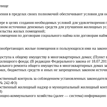
илище
ения в пределах своих полномочий обеспечивают условия для о
ре в целях создания необходимых условий для удовлетворения 
коном источники денежных средств для улучшения жилищных усл
тельства жилых помещений;
 помещения по договорам социального найма или договорам на
 приобретающих жилые помещения и пользующихся ими на законн
доступа к общему имуществу в многоквартирных домах; (Пункт 
жилищного фонда; (В редакции Федерального закона от 18.07.20
ального ремонта общего имущества в многоквартирных домах за
ах, бюджетных средств и иных не запрещенных законом источн
дарственный контроль за соблюдением установленных законодат
 № 242-ФЗ)
дарственный жилищный надзор и муниципальный жилищный контр
З)
ищно-коммунального хозяйства (далее — система) информацию в