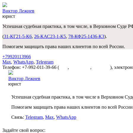
Виктор Лежнев
юрист
Успешная судебная практика, в том числе, в Верховном Суде Р
(
31-КГ21-5-К6
,
26-КАС23-1-К5
,
78-КФ25-1436-К3
).
Помогаем защищать права наших клиентов по всей России.
+79920113966
Max
,
WhatsApp
,
Telegram
Телефон: +7-992-011-39-66 (
Max
,
WhatsApp
,
Telegram
), электро
Виктор Лежнев
юрист
Успешная судебная практика, в том числе в Верховном Суд
Помогаем защищать права наших клиентов по всей России
Связь:
Telegram
,
Max
,
WhatsApp
Задайте свой вопрос: