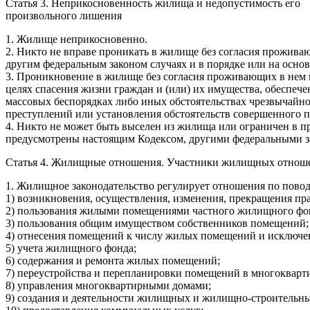
Статья 3. Неприкосновенность жилища и недопустимость его
произвольного лишения
1. Жилище неприкосновенно.
2. Никто не вправе проникать в жилище без согласия прожива
другим федеральным законом случаях и в порядке или на осно
3. Проникновение в жилище без согласия проживающих в нем н
целях спасения жизни граждан и (или) их имущества, обеспеч
массовых беспорядках либо иных обстоятельствах чрезвычайно
преступлений или установления обстоятельств совершенного п
4. Никто не может быть выселен из жилища или ограничен в пр
предусмотрены настоящим Кодексом, другими федеральными з
Статья 4. Жилищные отношения. Участники жилищных отнош
1. Жилищное законодательство регулирует отношения по повод
1) возникновения, осуществления, изменения, прекращения п
2) пользования жилыми помещениями частного жилищного фо
3) пользования общим имуществом собственников помещений;
4) отнесения помещений к числу жилых помещений и исключе
5) учета жилищного фонда;
6) содержания и ремонта жилых помещений;
7) переустройства и перепланировки помещений в многокварти
8) управления многоквартирными домами;
9) создания и деятельности жилищных и жилищно-строительных