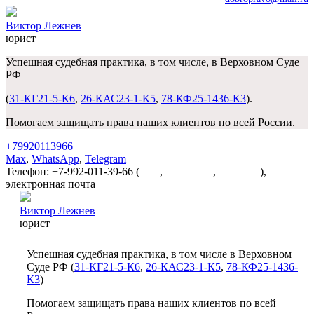
Виктор Лежнев
юрист
Успешная судебная практика, в том числе, в Верховном Суде
РФ
(
31-КГ21-5-К6
,
26-КАС23-1-К5
,
78-КФ25-1436-К3
).
Помогаем защищать права наших клиентов по всей России.
+79920113966
Max
,
WhatsApp
,
Telegram
Телефон: +7-992-011-39-66 (
Max
,
WhatsApp
,
Telegram
),
электронная почта
dobropravo@mail.ru
Виктор Лежнев
юрист
Успешная судебная практика, в том числе в Верховном
Суде РФ (
31-КГ21-5-К6
,
26-КАС23-1-К5
,
78-КФ25-1436-
К3
)
Помогаем защищать права наших клиентов по всей