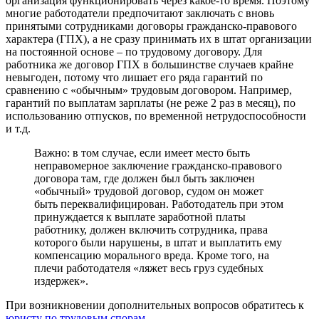
организация функционировать через какое-то время. Поэтому
многие работодатели предпочитают заключать с вновь
принятыми сотрудниками договоры гражданско-правового
характера (ГПХ), а не сразу принимать их в штат организации
на постоянной основе – по трудовому договору. Для
работника же договор ГПХ в большинстве случаев крайне
невыгоден, потому что лишает его ряда гарантий по
сравнению с «обычным» трудовым договором. Например,
гарантий по выплатам зарплаты (не реже 2 раз в месяц), по
использованию отпусков, по временной нетрудоспособности
и т.д.
Важно: в том случае, если имеет место быть
неправомерное заключение гражданско-правового
договора там, где должен был быть заключен
«обычный» трудовой договор, судом он может
быть переквалифицирован. Работодатель при этом
принуждается к выплате заработной платы
работнику, должен включить сотрудника, права
которого были нарушены, в штат и выплатить ему
компенсацию морального вреда. Кроме того, на
плечи работодателя «ляжет весь груз судебных
издержек».
При возникновении дополнительных вопросов обратитесь к
юристу по трудовым спорам
.