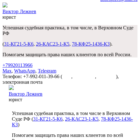
Виктор Лежнев
юрист
Успешная судебная практика, в том числе, в Верховном Суде
РФ
(
31-КГ21-5-К6
,
26-КАС23-1-К5
,
78-КФ25-1436-К3
).
Помогаем защищать права наших клиентов по всей России.
+79920113966
Max
,
WhatsApp
,
Telegram
Телефон: +7-992-011-39-66 (
Max
,
WhatsApp
,
Telegram
),
электронная почта
dobropravo@mail.ru
Виктор Лежнев
юрист
Успешная судебная практика, в том числе в Верховном
Суде РФ (
31-КГ21-5-К6
,
26-КАС23-1-К5
,
78-КФ25-1436-
К3
)
Помогаем защищать права наших клиентов по всей