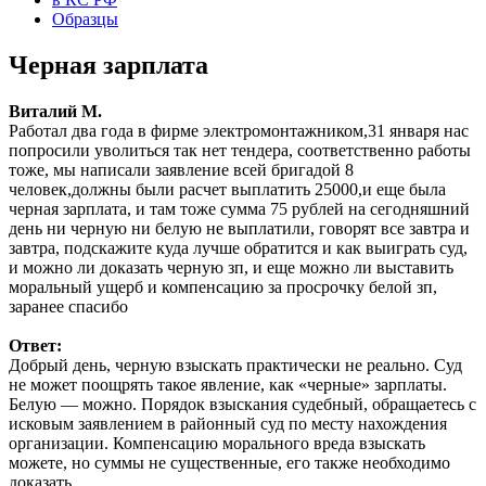
Образцы
Черная зарплата
Виталий М.
Работал два года в фирме электромонтажником,31 января нас
попросили уволиться так нет тендера, соответственно работы
тоже, мы написали заявление всей бригадой 8
человек,должны были расчет выплатить 25000,и еще была
черная зарплата, и там тоже сумма 75 рублей на сегодняшний
день ни черную ни белую не выплатили, говорят все завтра и
завтра, подскажите куда лучше обратится и как выиграть суд,
и можно ли доказать черную зп, и еще можно ли выставить
моральный ущерб и компенсацию за просрочку белой зп,
заранее спасибо
Ответ:
Добрый день, черную взыскать практически не реально. Суд
не может поощрять такое явление, как «черные» зарплаты.
Белую — можно. Порядок взыскания судебный, обращаетесь с
исковым заявлением в районный суд по месту нахождения
организации. Компенсацию морального вреда взыскать
можете, но суммы не существенные, его также необходимо
доказать.