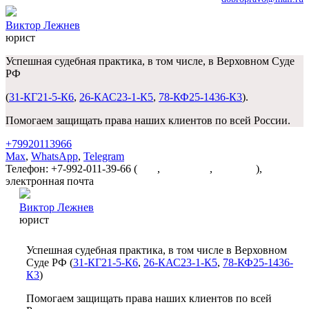
Виктор Лежнев
юрист
Успешная судебная практика, в том числе, в Верховном Суде
РФ
(
31-КГ21-5-К6
,
26-КАС23-1-К5
,
78-КФ25-1436-К3
).
Помогаем защищать права наших клиентов по всей России.
+79920113966
Max
,
WhatsApp
,
Telegram
Телефон: +7-992-011-39-66 (
Max
,
WhatsApp
,
Telegram
),
электронная почта
dobropravo@mail.ru
Виктор Лежнев
юрист
Успешная судебная практика, в том числе в Верховном
Суде РФ (
31-КГ21-5-К6
,
26-КАС23-1-К5
,
78-КФ25-1436-
К3
)
Помогаем защищать права наших клиентов по всей