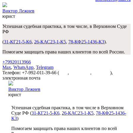
Виктор Лежнев
юрист
Успешная судебная практика, в том числе, в Верховном Суде
РФ
(
31-КГ21-5-К6
,
26-КАС23-1-К5
,
78-КФ25-1436-К3
).
Помогаем защищать права наших клиентов по всей России.
+79920113966
Max
,
WhatsApp
,
Telegram
Телефон: +7-992-011-39-66 (
Max
,
WhatsApp
,
Telegram
),
электронная почта
dobropravo@mail.ru
Виктор Лежнев
юрист
Успешная судебная практика, в том числе в Верховном
Суде РФ (
31-КГ21-5-К6
,
26-КАС23-1-К5
,
78-КФ25-1436-
К3
)
Помогаем защищать права наших клиентов по всей