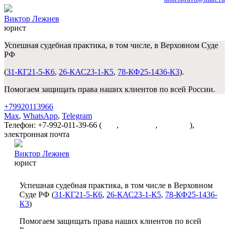
Виктор Лежнев
юрист
Успешная судебная практика, в том числе, в Верховном Суде
РФ
(
31-КГ21-5-К6
,
26-КАС23-1-К5
,
78-КФ25-1436-К3
).
Помогаем защищать права наших клиентов по всей России.
+79920113966
Max
,
WhatsApp
,
Telegram
Телефон: +7-992-011-39-66 (
Max
,
WhatsApp
,
Telegram
),
электронная почта
dobropravo@mail.ru
Виктор Лежнев
юрист
Успешная судебная практика, в том числе в Верховном
Суде РФ (
31-КГ21-5-К6
,
26-КАС23-1-К5
,
78-КФ25-1436-
К3
)
Помогаем защищать права наших клиентов по всей