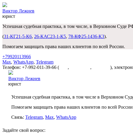
Виктор Лежнев
юрист
Успешная судебная практика, в том числе, в Верховном Суде Р
(
31-КГ21-5-К6
,
26-КАС23-1-К5
,
78-КФ25-1436-К3
).
Помогаем защищать права наших клиентов по всей России.
+79920113966
Max
,
WhatsApp
,
Telegram
Телефон: +7-992-011-39-66 (
Max
,
WhatsApp
,
Telegram
), электро
Виктор Лежнев
юрист
Успешная судебная практика, в том числе в Верховном Суд
Помогаем защищать права наших клиентов по всей России
Связь:
Telegram
,
Max
,
WhatsApp
Задайте свой вопрос: