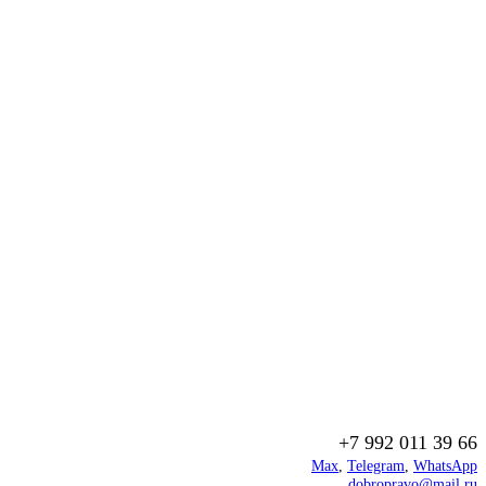
+7 992 011 39 66
Max
,
Telegram
,
WhatsApp
dobropravo@mail.ru