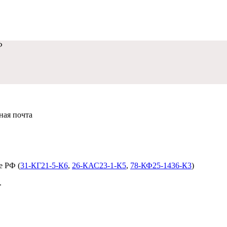
Ф
нная почта
dobropravo@mail.ru
е РФ (
31-КГ21-5-К6
,
26-КАС23-1-К5
,
78-КФ25-1436-К3
)
.