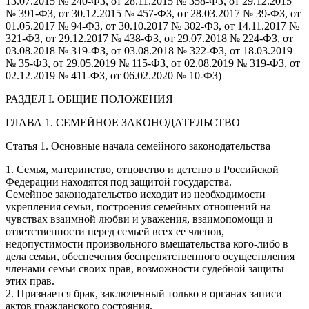
13.07.2015 № 240-ФЗ, от 28.11.2015 № 358-ФЗ, от 29.12.2015
№ 391-ФЗ, от 30.12.2015 № 457-ФЗ, от 28.03.2017 № 39-ФЗ, от
01.05.2017 № 94-ФЗ, от 30.10.2017 № 302-ФЗ, от 14.11.2017 №
321-ФЗ, от 29.12.2017 № 438-ФЗ, от 29.07.2018 № 224-ФЗ, от
03.08.2018 № 319-ФЗ, от 03.08.2018 № 322-ФЗ, от 18.03.2019
№ 35-ФЗ, от 29.05.2019 № 115-ФЗ, от 02.08.2019 № 319-ФЗ, от
02.12.2019 № 411-ФЗ, от 06.02.2020 № 10-ФЗ)
РАЗДЕЛ I. ОБЩИЕ ПОЛОЖЕНИЯ
ГЛАВА 1. СЕМЕЙНОЕ ЗАКОНОДАТЕЛЬСТВО
Статья 1. Основные начала семейного законодательства
1. Семья, материнство, отцовство и детство в Российской
Федерации находятся под защитой государства.
Семейное законодательство исходит из необходимости
укрепления семьи, построения семейных отношений на
чувствах взаимной любви и уважения, взаимопомощи и
ответственности перед семьей всех ее членов,
недопустимости произвольного вмешательства кого-либо в
дела семьи, обеспечения беспрепятственного осуществления
членами семьи своих прав, возможности судебной защиты
этих прав.
2. Признается брак, заключенный только в органах записи
актов гражданского состояния.