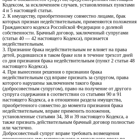
Кодексом, за исключением случаев, установленных пунктами
4 и 5 настоящей статьи.
2. К имуществу, приобретенному совместно лицами, брак
которых признан недействительным, применяются положения
Гражданского кодекса Российской Федерации о долевой
собственности. Брачный договор, заключенный супругами
(статьи 40 — 42 настоящего Кодекса), признается
недействительным.
3. Признание брака недействительным не влияет на права
детей, родившихся в таком браке или в течение трехсот дней
со дня признания брака недействительным (пункт 2 статьи 48
настоящего Кодекса).
4. При вынесении решения о признании брака
недействительным суд вправе признать за супругом, права
которого нарушены заключением такого брака
(добросовестным супругом), право на получение от другого
супруга содержания в соответствии со статьями 90 и 91
настоящего Кодекса, а в отношении раздела имущества,
приобретенного совместно до момента признания брака
недействительным, вправе применить положения,
установленные статьями 34, 38 и 39 настоящего Кодекса, а
также признать действительным брачный договор полностью
или частично.
Добросовестный супруг вправе требовать возмещения
причиненного ему материального и морального вреда по