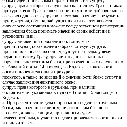
брака недействительным вправе только этот супруг;
супруг, права которого нарушены заключением брака, а также
прокурор, если брак заключен при отсутствии добровольного
согласия одного из супругов на его заключение: в результате
принуждения, обмана, заблуждения или невозможности в
силу своего состояния в момент государственной регистрации
заключения брака понимать значение своих действий и
руководить ими;
супруг, не знавший о наличии обстоятельств,
препятствующих заключению брака, опекун супруга,
признанного недееспособным, супруг по предыдущему
нерасторгнутому браку, другие лица, права которых
нарушены заключением брака, произведенного с нарушением
требований статьи 14 настоящего Кодекса, а также орган
опеки и попечительства и прокурор;
прокурор, а также не знавший о фиктивности брака супруг в
случае заключения фиктивного брака;
супруг, права которого нарушены, при наличии
обстоятельств, указанных в пункте 3 статьи 15 настоящего
Кодекса.
2. При рассмотрении дела о признании недействительным
брака, заключенного с лицом, не достигшим брачного
возраста, а также с лицом, признанным судом
недееспособным, к участию в деле привлекается орган опеки
и попечительства.