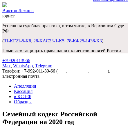
Виктор Лежнев
юрист
Успешная судебная практика, в том числе, в Верховном Суде
РФ
(
31-КГ21-5-К6
,
26-КАС23-1-К5
,
78-КФ25-1436-К3
).
Помогаем защищать права наших клиентов по всей России.
+79920113966
Max
,
WhatsApp
,
Telegram
Телефон: +7-992-011-39-66 (
Max
,
WhatsApp
,
Telegram
),
электронная почта
dobropravo@mail.ru
Апелляция
Кассация
в КС РФ
Образцы
Семейный кодекс Российской
Федерации на 2020 год