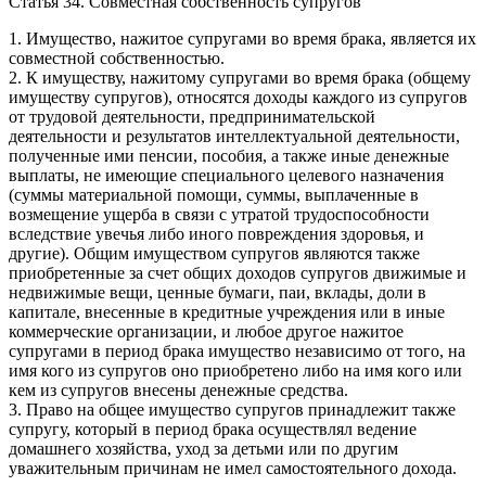
Статья 34. Совместная собственность супругов
1. Имущество, нажитое супругами во время брака, является их
совместной собственностью.
2. К имуществу, нажитому супругами во время брака (общему
имуществу супругов), относятся доходы каждого из супругов
от трудовой деятельности, предпринимательской
деятельности и результатов интеллектуальной деятельности,
полученные ими пенсии, пособия, а также иные денежные
выплаты, не имеющие специального целевого назначения
(суммы материальной помощи, суммы, выплаченные в
возмещение ущерба в связи с утратой трудоспособности
вследствие увечья либо иного повреждения здоровья, и
другие). Общим имуществом супругов являются также
приобретенные за счет общих доходов супругов движимые и
недвижимые вещи, ценные бумаги, паи, вклады, доли в
капитале, внесенные в кредитные учреждения или в иные
коммерческие организации, и любое другое нажитое
супругами в период брака имущество независимо от того, на
имя кого из супругов оно приобретено либо на имя кого или
кем из супругов внесены денежные средства.
3. Право на общее имущество супругов принадлежит также
супругу, который в период брака осуществлял ведение
домашнего хозяйства, уход за детьми или по другим
уважительным причинам не имел самостоятельного дохода.