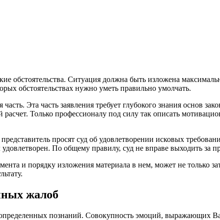
ие обстоятельства. Ситуация должна быть изложена максимально
торых обстоятельствах нужно уметь правильно умолчать.
 часть. Эта часть заявления требует глубокого знания основ за
 расчет. Только профессионалу под силу так описать мотивацион
о представитель просят суд об удовлетворении исковых требовани
удовлетворен. По общему правилу, суд не вправе выходить за п
нта и порядку изложения материала в нем, может не только зат
льтату.
нных жалоб
 определенных познаний. Совокупность эмоций, выражающих Ваш