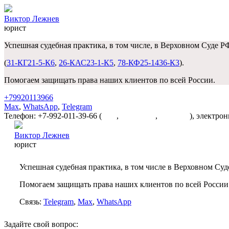
Виктор Лежнев
юрист
Успешная судебная практика, в том числе, в Верховном Суде Р
(
31-КГ21-5-К6
,
26-КАС23-1-К5
,
78-КФ25-1436-К3
).
Помогаем защищать права наших клиентов по всей России.
+79920113966
Max
,
WhatsApp
,
Telegram
Телефон: +7-992-011-39-66 (
Max
,
WhatsApp
,
Telegram
), электро
Виктор Лежнев
юрист
Успешная судебная практика, в том числе в Верховном Суд
Помогаем защищать права наших клиентов по всей России
Связь:
Telegram
,
Max
,
WhatsApp
Задайте свой вопрос: