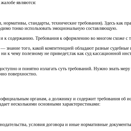
 жалобе являются:
, нормативы, стандарты, технические требования). Здесь как п
бходимо тонко использовать эмоциональную составляющую.
 к содержанию. Требования к оформлению во многом схоже с т
х — знание того, какой компетенцией обладают разные судебные
 ни к чему полезному не приведет,так как суд кассационной инс
ступно и понятно излагать суть требований. Нужно знать меру п
чно поверхностно.
 официальным органам, а должнику и содержит требования об ис
ладает несколькими основными характеристиками:
нодательства, условия договора и иные нормативные документы