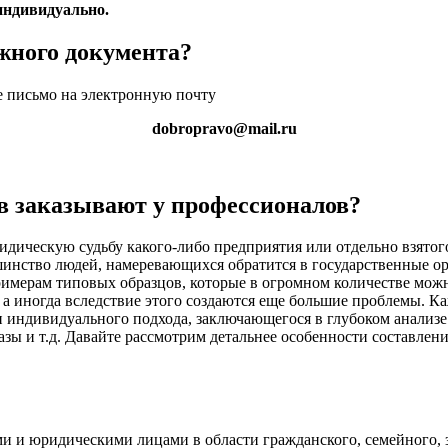
индивидуально.
ужного документа?
е письмо на электронную почту
dobropravo@mail.ru
в заказывают у профессионалов?
ескую судьбу какого-либо предприятия или отдельно взятого че
шинство людей, намеревающихся обратится в государственные орг
мерам типовых образцов, которые в огромном количестве можно
а иногда вследствие этого создаются еще большие проблемы. Каж
и индивидуального подхода, заключающегося в глубоком анализе
азы и т.д. Давайте рассмотрим детальнее особенности составле
и юридическими лицами в области гражданского, семейного, з