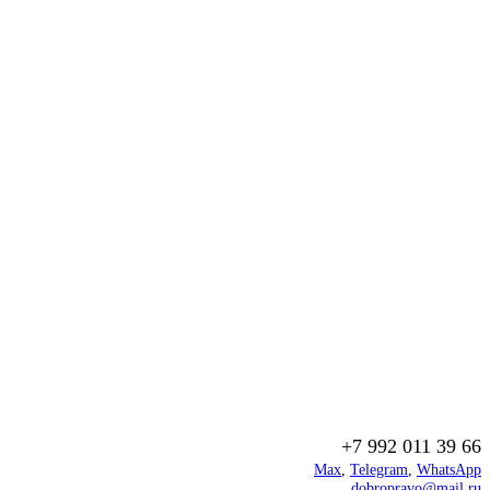
+7 992 011 39 66
Max
,
Telegram
,
WhatsApp
dobropravo@mail.ru