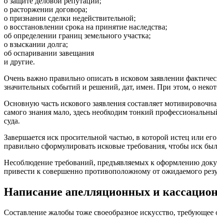
о защите деловой репутации;
о расторжении договора;
о признании сделки недействительной;
о восстановлении срока на принятие наследства;
об определении границ земельного участка;
о взыскании долга;
об оспаривании завещания
и другие.
Очень важно правильно описать в исковом заявлении фактическ
значительных событий и решений, дат, имен. При этом, о неко
Основную часть искового заявления составляет мотивировочная
самого знания мало, здесь необходим тонкий профессиональный
суда.
Завершается иск просительной частью, в которой истец или ег
правильно сформулировать исковые требования, чтобы иск был 
Несоблюдение требований, предъявляемых к оформлению докуме
привести к совершенно противоположному от ожидаемого резу
Написание апелляционных и кассацио
Составление жалобы тоже своеобразное искусство, требующее