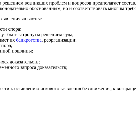
 за решением возникших проблем и вопросов предполагает состав
конодательно обоснованным, но и соответствовать многим треб
заявления являются:
сти спора;
гут быть затронуты решением суда;
едмет их
банкротства
, реорганизации;
спора;
венной пошлины;
хся доказательств;
еменного запроса доказательств;
сти к оставлению искового заявления без движения, к возвраще