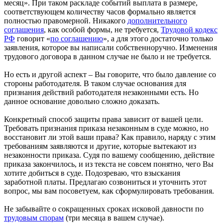
месяц». При таком раскладе событий выплата в размере,
соответствующем количеству часов формально является
полностью правомерной. Никакого
дополнительного
соглашения
, как особой формы, не требуется,
Трудовой кодекс
РФ
говорит «
по соглашению
», а для этого достаточно только
заявления, которое вы написали собственноручно. Изменения
трудового договора в данном случае не было и не требуется.
Но есть и другой аспект – Вы говорите, что было давление со
стороны работодателя. В таком случае основания для
признания действий работодателя незаконными есть. Но
данное основание довольно сложно доказать.
Конкретный способ защиты права зависит от вашей цели.
Требовать признания приказа незаконным в суде можно, но
восстановит ли этой ваши права? Как правило, наряду с этим
требованиям заявляются и другие, которые вытекают из
незаконности приказа. Судя по вашему сообщению, действие
приказа закончилось, и из текста не совсем понятно, чего Вы
хотите добиться в суде. Подозреваю, что взыскания
заработной платы. Предлагаю созвониться и уточнить этот
вопрос, мы вам посоветуем, как сформулировать требования.
Не забывайте о сокращенных сроках исковой давности по
трудовым спорам
(три месяца в вашем случае).