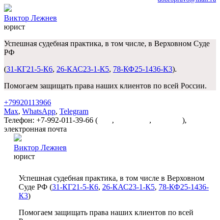
Виктор Лежнев
юрист
Успешная судебная практика, в том числе, в Верховном Суде
РФ
(
31-КГ21-5-К6
,
26-КАС23-1-К5
,
78-КФ25-1436-К3
).
Помогаем защищать права наших клиентов по всей России.
+79920113966
Max
,
WhatsApp
,
Telegram
Телефон: +7-992-011-39-66 (
Max
,
WhatsApp
,
Telegram
),
электронная почта
dobropravo@mail.ru
Виктор Лежнев
юрист
Успешная судебная практика, в том числе в Верховном
Суде РФ (
31-КГ21-5-К6
,
26-КАС23-1-К5
,
78-КФ25-1436-
К3
)
Помогаем защищать права наших клиентов по всей