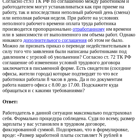
Согласно ст.93 ТК РФ по соглашению между работником и
работодателем могут устанавливаться как при приеме на
работу, так и впоследствии неполный рабочий день (смена)
или неполная рабочая неделя. При работе на условиях
неполного рабочего времени оплата труда работника
производится пропорционально
отработанному
им времени
или в зависимости от выполненного им объема работ. Однако
никакого
дополнительного соглашения
об этом не было.
Можно ли признать приказ о переводе недействительным в
силу того что заявления были написаны работниками под
давлением с угрозой об увольнении? Согласно ст. 72 ТК РФ
соглашение об изменении условий трудового договора
заключается в письменной форме. Есть свидетели (соседние
офисы, жители города) которые подтвердят то что все
работники работали 8 часов в день. Да и по документам
работа нашего офиса с 8.00 до 17.00. Подскажите куда
обращаться и с какими требованиями?
Ответ:
Работодатель в данной ситуации максимально подстраховал
себя. Формально процедура соблюдена. Судя по всему, размер
зарплаты у вас установлен в трудовом договоре,
фиксированной суммой. Подозреваю, что в формулировке,
вроде: «Размер заработной платы составляет N рублей в