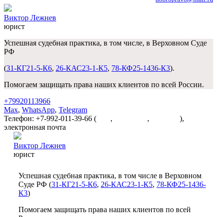
Виктор Лежнев
юрист
Успешная судебная практика, в том числе, в Верховном Суде
РФ
(
31-КГ21-5-К6
,
26-КАС23-1-К5
,
78-КФ25-1436-К3
).
Помогаем защищать права наших клиентов по всей России.
+79920113966
Max
,
WhatsApp
,
Telegram
Телефон: +7-992-011-39-66 (
Max
,
WhatsApp
,
Telegram
),
электронная почта
dobropravo@mail.ru
Виктор Лежнев
юрист
Успешная судебная практика, в том числе в Верховном
Суде РФ (
31-КГ21-5-К6
,
26-КАС23-1-К5
,
78-КФ25-1436-
К3
)
Помогаем защищать права наших клиентов по всей