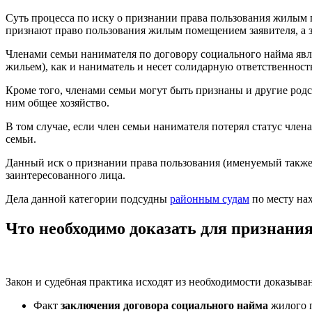
Суть процесса по иску о признании права пользования жилым п
признают право пользования жилым помещением заявителя, а за
Членами семьи нанимателя по договору социального найма явля
жильем), как и наниматель и несет солидарную ответственнос
Кроме того, членами семьи могут быть признаны и другие ро
ним общее хозяйство.
В том случае, если член семьи нанимателя потерял статус член
семьи.
Данный иск о признании права пользования (именуемый также
заинтересованного лица.
Дела данной категории подсудны
районным судам
по месту на
Что необходимо доказать для признан
Закон и судебная практика исходят из необходимости доказыв
Факт
заключения договора социального найма
жилого п