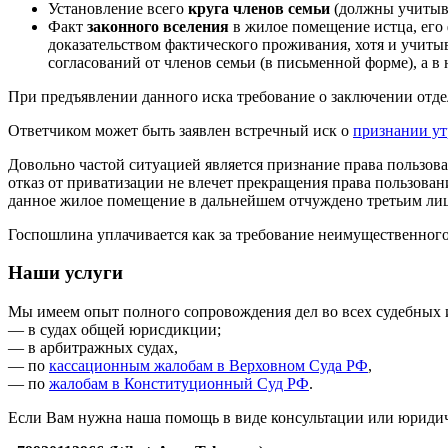
Установление всего
круга членов семьи
(должны учитыва
Факт
законного вселения
в жилое помещение истца, его
доказательством фактического проживания, хотя и учитыв
согласований от членов семьи (в письменной форме), а 
При предъявлении данного иска требование о заключении отде
Ответчиком может быть заявлен встречный иск о
признании ут
Довольно частой ситуацией является признание права пользова
отказ от приватизации не влечет прекращения права пользован
данное жилое помещение в дальнейшем отчуждено третьим ли
Госпошлина уплачивается как за требование неимущественного 
Наши услуги
Мы имеем опыт полного сопровождения дел во всех судебных 
— в судах общей юрисдикции;
— в арбитражных судах,
— по
кассационным жалобам в Верховном Суда РФ
,
— по
жалобам в Конституционный Суд РФ
.
Если Вам нужна наша помощь в виде консультации или юридиче