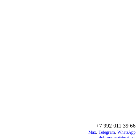
+7 992 011 39 66
Max
,
Telegram
,
WhatsApp
dobropravo@mail.ru