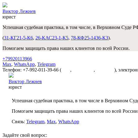
Виктор Лежнев
юрист
Успешная судебная практика, в том числе, в Верховном Суде Р
(
31-КГ21-5-К6
,
26-КАС23-1-К5
,
78-КФ25-1436-К3
).
Помогаем защищать права наших клиентов по всей России.
+79920113966
Max
,
WhatsApp
,
Telegram
Телефон: +7-992-011-39-66 (
Max
,
WhatsApp
,
Telegram
), электро
Виктор Лежнев
юрист
Успешная судебная практика, в том числе в Верховном Суд
Помогаем защищать права наших клиентов по всей России
Связь:
Telegram
,
Max
,
WhatsApp
Задайте свой вопрос: