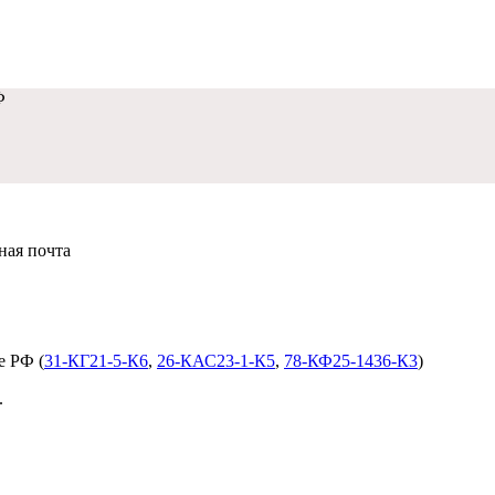
Ф
нная почта
dobropravo@mail.ru
е РФ (
31-КГ21-5-К6
,
26-КАС23-1-К5
,
78-КФ25-1436-К3
)
.