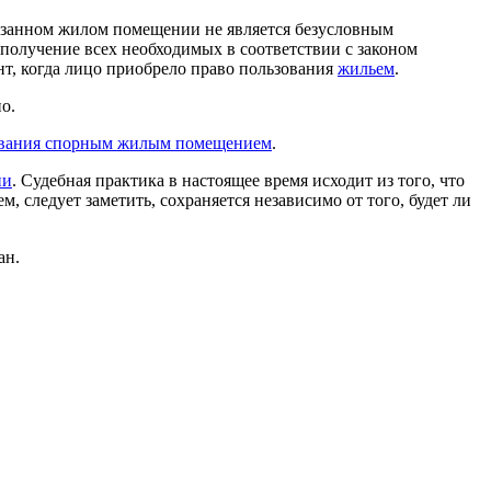
казанном жилом помещении не является безусловным
 получение всех необходимых в соответствии с законом
нт, когда лицо приобрело право пользования
жильем
.
о.
зования спорным жилым помещением
.
ии
. Судебная практика в настоящее время исходит из того, что
 следует заметить, сохраняется независимо от того, будет ли
ан.