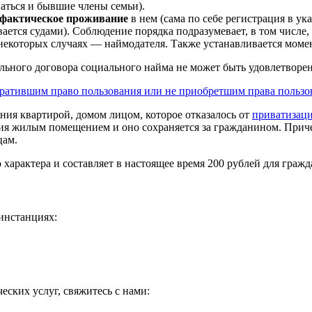
ться и бывшие члены семьи).
фактическое проживание
в нем (сама по себе регистрация в у
ается судами). Соблюдение порядка подразумевает, в том числе,
в некоторых случаях — наймодателя. Также устанавливается моме
льного договора социального найма не может быть удовлетворен
ратившим право пользования или не приобретшим права поль
ния квартирой, домом лицом, которое отказалось от
приватизац
ия жилым помещением и оно сохраняется за гражданином. Причем,
цам.
характера и составляет в настоящее время 200 рублей для гражд
инстанциях:
ских услуг, свяжитесь с нами: