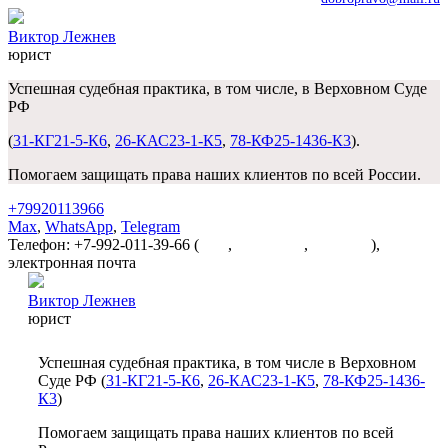
Виктор Лежнев
юрист
Успешная судебная практика, в том числе, в Верховном Суде
РФ
(
31-КГ21-5-К6
,
26-КАС23-1-К5
,
78-КФ25-1436-К3
).
Помогаем защищать права наших клиентов по всей России.
+79920113966
Max
,
WhatsApp
,
Telegram
Телефон: +7-992-011-39-66 (
Max
,
WhatsApp
,
Telegram
),
электронная почта
dobropravo@mail.ru
Виктор Лежнев
юрист
Успешная судебная практика, в том числе в Верховном
Суде РФ (
31-КГ21-5-К6
,
26-КАС23-1-К5
,
78-КФ25-1436-
К3
)
Помогаем защищать права наших клиентов по всей