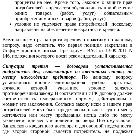
проценты на нее. Кроме того, Законом о защите прав
потребителей запрещается обусловливать приобретение
одних товаров (работ, услуг) обязательным
приобретением иных товаров (работ, услуг).
условие не ущемляет права потребителей, поскольку
направлены на обеспечение возвратности кредита.
Все-таки несмотря на противоречивую практику по данному
вопросу, надо отметить, что первая позиция закреплена в
Информационном письме Президиума ВАС от 13.09.2011 N
146, положения которого носят рекомендательный характер.
Ситуация третья — договором устанавливается
подсудность дел, вытекающих из кредитных споров, по
месту нахождения кредитора.
По данному вопросу
установилась вполне единообразная судебная практика,
согласно которой указанное условие является
противоречащим закону. В соответствии с ГК договор должен
соответствовать императивным нормам, действующим в
момент его заключения. Согласно закону иски о защите прав
потребителей могут быть предъявлены также в суд по месту
жительства или месту пребывания истца либо по месту
заключения или месту исполнения договора. Поэтому условия
банковского кредитного договора о договорной подсудности,
где второй стороной является потребитель, не подлежат