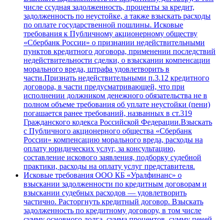
числе ссудная задолженность, проценты за кредит,
задолженность по неустойке, а также взыскать расходы
по оплате государственной пошлины. Исковые
требования к Публичному акционерному обществу
«Сбербанк России» о признании недействительными
пунктов кредитного договора, применении последствий
недействительности сделки, о взыскании компенсации
морального вреда, штрафа удовлетворить в
части.Признать недействительными п.3.12 кредитного
договора, в части предусматривающей, что при
исполнении должником денежного обязательства не в
полном объеме требования об уплате неустойки (пени)
погашается ранее требований, названных в ст.319
Гражданского кодекса Российской Федерации.Взыскать
с Публичного акционерного общества «Сбербанк
России» компенсацию морального вреда, расходы на
оплату юридических услуг, за консультацию,
составление искового заявления, подборку судебной
практики, расходы на оплату услуг представителя.
Исковые требования ООО КБ «Уралфинанс» о
взыскании задолженности по кредитным договорам и
взыскании судебных расходов — удовлетворить
частично. Расторгнуть кредитный договор. Взыскать
задолженность по кредитному договору, в том числе
сумму основного долга, сумма процентов, сумму пеней.