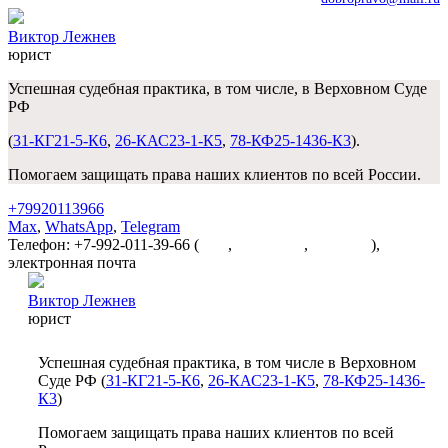
Виктор Лежнев
юрист
Успешная судебная практика, в том числе, в Верховном Суде
РФ
(
31-КГ21-5-К6
,
26-КАС23-1-К5
,
78-КФ25-1436-К3
).
Помогаем защищать права наших клиентов по всей России.
+79920113966
Max
,
WhatsApp
,
Telegram
Телефон: +7-992-011-39-66 (
Max
,
WhatsApp
,
Telegram
),
электронная почта
dobropravo@mail.ru
Виктор Лежнев
юрист
Успешная судебная практика, в том числе в Верховном
Суде РФ (
31-КГ21-5-К6
,
26-КАС23-1-К5
,
78-КФ25-1436-
К3
)
Помогаем защищать права наших клиентов по всей