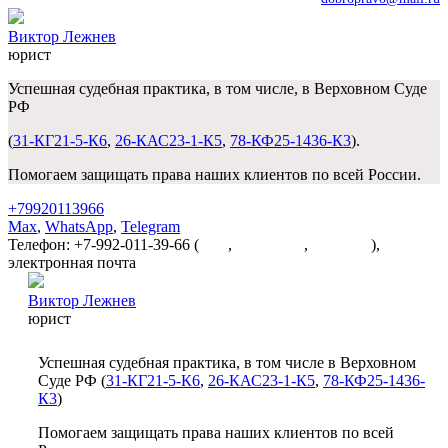
Виктор Лежнев
юрист
Успешная судебная практика, в том числе, в Верховном Суде
РФ
(
31-КГ21-5-К6
,
26-КАС23-1-К5
,
78-КФ25-1436-К3
).
Помогаем защищать права наших клиентов по всей России.
+79920113966
Max
,
WhatsApp
,
Telegram
Телефон: +7-992-011-39-66 (
Max
,
WhatsApp
,
Telegram
),
электронная почта
dobropravo@mail.ru
Виктор Лежнев
юрист
Успешная судебная практика, в том числе в Верховном
Суде РФ (
31-КГ21-5-К6
,
26-КАС23-1-К5
,
78-КФ25-1436-
К3
)
Помогаем защищать права наших клиентов по всей