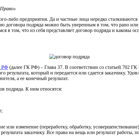
оПраво»
акого-либо предприятия. Да и частные лица нередко сталкивают
нию договора подряда можно быть уверенным в том, что рано или
мся в том, что из себя представляет договор подряда и каковы о
а РФ
(далее ГК РФ) – Глава 37. В соответствии со статьей 702 Г
 результата, который и передается или сдается заказчику. Удов
ителя, а ее конечный результат.
в подряда. К ним относятся:
т;
ие или изменение (переработку, обработку, усовершенствование
езультата заказчику. Все права на вещь или результат работы, 