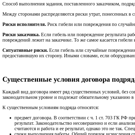
Способ выполнения задания, поставленного заказчиком, подряд
Между сторонами распределяются риски утрат, понесенных в с
Риски исполнителя.
Риск гибели или повреждения по случайно
Риски заказчика.
Если гибель или повреждение результата ра
повреждений лежит на заказчике. То же самое касается гибели
Ситуативные риски.
Если гибель или случайные повреждения 
предоставившую их сторону. Иными словами, если оборудовани
Существенные условия договора подряд
Каждый вид договора имеет ряд существенных условий, без со
законодательном уровне и подлежат обязательному указанию в д
К существенным условиям подряда относятся:
предмет договора. В соответствии с ч. 1 ст. 703 ГК РФ 
результат. Законодательство несовершенно и если анализи
считаются и работа и ее результат, однако это не так. Сп
сроки выполнения работы. Общий порядок исчисления сро