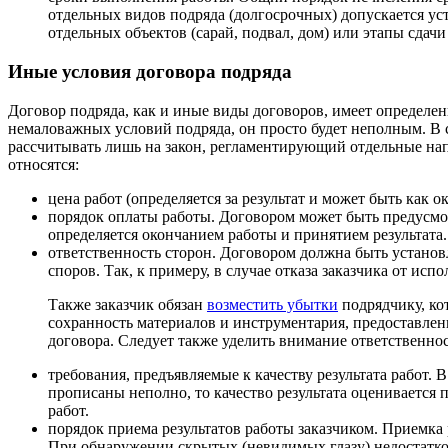
отдельных видов подряда (долгосрочных) допускается ус
отдельных объектов (сарай, подвал, дом) или этапы сдачи
Иные условия договора подряда
Договор подряда, как и иные виды договоров, имеет определен
немаловажных условий подряда, он просто будет неполным. В 
рассчитывать лишь на закон, регламентирующий отдельные на
относятся:
цена работ (определяется за результат и может быть как о
порядок оплаты работы. Договором может быть предусмо
определяется окончанием работы и принятием результата.
ответственность сторон. Договором должна быть установ
споров. Так, к примеру, в случае отказа заказчика от и
Также заказчик обязан
возместить убытки
подрядчику, ко
сохранность материалов и инструментария, предоставлен
договора. Следует также уделить внимание ответственнос
требования, предъявляемые к качеству результата работ. 
прописаны неполно, то качество результата оценивается 
работ.
порядок приема результатов работы заказчиком. Приемка 
При обнаружении скрытых (невидимых глазу) недостатков