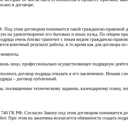
исано в договоре.
РФ. Под этим договором понимается такой гражданско-правовой 
ую на удовлетворение его бытовых и иных нужд. По общим прави
подряда очень близко граничит с иным видом гражданско-правовы
ется конечный результат работы, в то время как для договора по 
 моменты.
ишь лицо, профессионально осуществляющее подрядную деятельн
полнить договор подряда отказать в его заключении. Иными сло
подряда – договор публичный.
лы, посвященные техническому заданию, календарному плану, пе
. 740 ГК РФ. Согласно Закону под этим договором понимается д
т. При этом на заказчика возлагается обязанность создать подр