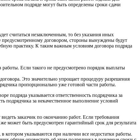
роительном подряде могут быть определены сроки сдачи
удет считаться незаключенным, то без указания иных
не предусмотренному договором, стороны вынуждены будут
ебную практику. К таким важным условиям договора подряда
 работы. Если такого не предусмотрено порядок выплаты
 договора. Это значительно упрощает процедуру разрешения
одрядчика пропорционально уже готовой части работы.
воре подряда указывается ответственность подрядчика за
сть подрядчика за некачественное выполнение условий
т видеть заказчик по окончанию работ. Если требования
ь же может быть предусмотрен гарантийный срок для результата
, в котором указываются при наличии все недостатки работы.
чик обязан оповестить об этом подрядчика в разумные сроки с