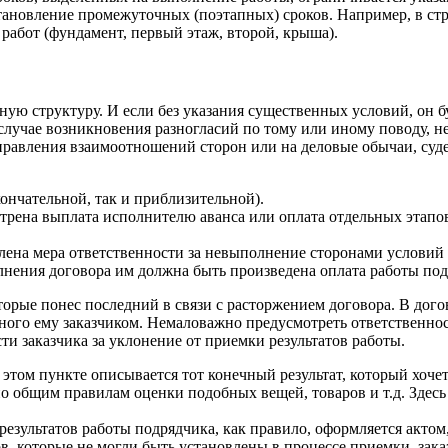
тановление промежуточных (поэтапных) сроков. Например, в ст
 работ (фундамент, первый этаж, второй, крыша).
ную структуру. И если без указания существенных условий, он б
случае возникновения разногласий по тому или иному поводу, 
правления взаимоотношений сторон или на деловые обычаи, суд
кончательной, так и приблизительной).
трена выплата исполнителю аванса или оплата отдельных этапов
лена мера ответственности за невыполнение сторонами условий
сполнения договора им должна быть произведена оплата работы п
торые понес последний в связи с расторжением договора. В дого
ного ему заказчиком. Немаловажно предусмотреть ответственно
ти заказчика за уклонение от приемки результатов работы.
В этом пункте описывается тот конечный результат, который хоче
по общим правилам оценки подобных вещей, товаров и т.д. Здес
результатов работы подрядчика, как правило, оформляется актом
, которые не могли быть установлены в процессе приемки, заказ