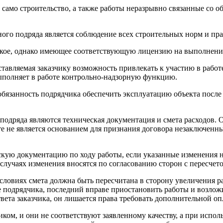
 само строительство, а также работы неразрывно связанные со о
го подряда является соблюдение всех строительных норм и пра
ское, однако имеющее соответствующую лицензию на выполнение
тавляемая заказчику возможность привлекать к участию в работ
ыполняет в работе контрольно-надзорную функцию.
бязанность подрядчика обеспечить эксплуатацию объекта после 
одряда являются техническая документация и смета расходов. 
е не является основанием для признания договора незаключенн
ескую документацию по ходу работы, если указанные изменения
случаях изменения вносятся по согласованию сторон с пересчет
словиях смета должна быть пересчитана в сторону увеличения ра
ение подрядчика, последний вправе приостановить работы и возл
вета заказчика, он лишается права требовать дополнительной оп
ком, и они не соответствуют заявленному качеству, а при испол