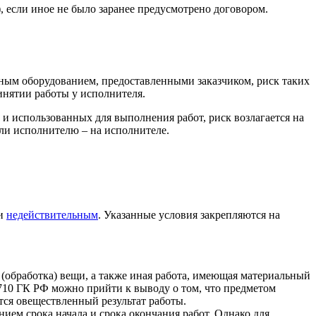
, если иное не было заранее предусмотрено договором.
ным оборудованием, предоставленными заказчиком, риск таких
инятии работы у исполнителя.
и использованных для выполнения работ, риск возлагается на
сли исполнителю – на исполнителе.
и
недействительным
. Указанные условия закрепляются на
а (обработка) вещи, а также иная работа, имеющая материальный
08-710 ГК РФ можно прийти к выводу о том, что предметом
яется овеществленный результат работы.
ем срока начала и срока окончания работ. Однако для