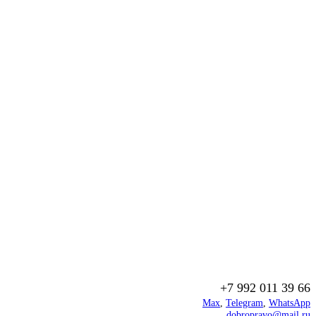
+7 992 011 39 66
Max
,
Telegram
,
WhatsApp
dobropravo@mail.ru