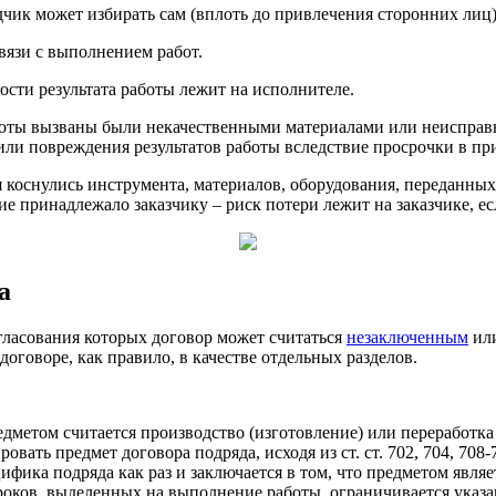
чик может избирать сам (вплоть до привлечения сторонних лиц)
вязи с выполнением работ.
сти результата работы лежит на исполнителе.
боты вызваны были некачественными материалами или неисправ
 или повреждения результатов работы вследствие просрочки в пр
коснулись инструмента, материалов, оборудования, переданных 
е принадлежало заказчику – риск потери лежит на заказчике, е
а
гласования которых договор может считаться
незаключенным
ил
оговоре, как правило, в качестве отдельных разделов.
предметом считается производство (изготовление) или переработк
ровать предмет договора подряда, исходя из ст. ст. 702, 704, 7
ецифика подряда как раз и заключается в том, что предметом явл
ков, выделенных на выполнение работы, ограничивается указани