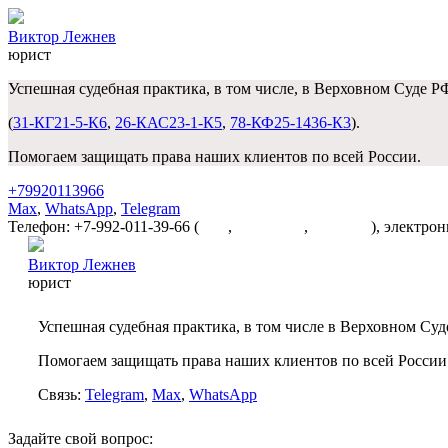
Виктор Лежнев
юрист
Успешная судебная практика, в том числе, в Верховном Суде Р
(
31-КГ21-5-К6
,
26-КАС23-1-К5
,
78-КФ25-1436-К3
).
Помогаем защищать права наших клиентов по всей России.
+79920113966
Max
,
WhatsApp
,
Telegram
Телефон: +7-992-011-39-66 (
Max
,
WhatsApp
,
Telegram
), электро
Виктор Лежнев
юрист
Успешная судебная практика, в том числе в Верховном Суд
Помогаем защищать права наших клиентов по всей России
Связь:
Telegram
,
Max
,
WhatsApp
Задайте свой вопрос: