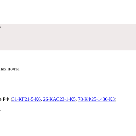
Ф
нная почта
dobropravo@mail.ru
е РФ (
31-КГ21-5-К6
,
26-КАС23-1-К5
,
78-КФ25-1436-К3
)
.