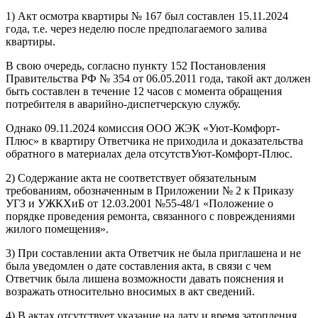
1) Акт осмотра квартиры № 167 был составлен 15.11.2024
года, т.е. через неделю после предполагаемого залива
квартиры.
В свою очередь, согласно пункту 152 Постановления
Правительства РФ № 354 от 06.05.2011 года, такой акт должен
быть составлен в течение 12 часов с момента обращения
потребителя в аварийно-диспетчерскую службу.
Однако 09.11.2024 комиссия ООО ЖЭК «Уют-Комфорт-
Плюс» в квартиру Ответчика не приходила и доказательства
обратного в материалах дела отсутствУют-Комфорт-Плюс.
2) Содержание акта не соответствует обязательным
требованиям, обозначенным в Приложении № 2 к Приказу
УГЗ и УЖКХиБ от 12.03.2001 №55-48/1 «Положение о
порядке проведения ремонта, связанного с повреждениями
жилого помещения».
3) При составлении акта Ответчик не была приглашена и не
была уведомлен о дате составления акта, в связи с чем
Ответчик была лишена возможности давать пояснения и
возражать относительно вносимых в акт сведений.
4) В актах отсутствует указание на дату и время затопления,