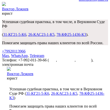
Виктор Лежнев
юрист
Успешная судебная практика, в том числе, в Верховном Суде
РФ
(
31-КГ21-5-К6
,
26-КАС23-1-К5
,
78-КФ25-1436-К3
).
Помогаем защищать права наших клиентов по всей России.
+79920113966
Max
,
WhatsApp
,
Telegram
Телефон: +7-992-011-39-66 (
Max
,
WhatsApp
,
Telegram
),
электронная почта
dobropravo@mail.ru
Виктор Лежнев
юрист
Успешная судебная практика, в том числе в Верховном
Суде РФ (
31-КГ21-5-К6
,
26-КАС23-1-К5
,
78-КФ25-1436-
К3
)
Помогаем защищать права наших клиентов по всей