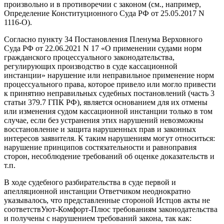
произвольно и в противоречии с законом (см., например,
Определение Конституционного Суда РФ от 25.05.2017 N
1116-О).
Согласно пункту 34 Постановления Пленума Верховного
Суда РФ от 22.06.2021 N 17 «О применении судами норм
гражданского процессуального законодательства,
регулирующих производство в суде кассационной
инстанции» нарушение или неправильное применение норм
процессуального права, которое привело или могло привести
к принятию неправильных судебных постановлений (часть 3
статьи 379.7 ГПК РФ), является основанием для их отмены
или изменения судом кассационной инстанции только в том
случае, если без устранения этих нарушений невозможны
восстановление и защита нарушенных прав и законных
интересов заявителя. К таким нарушениям могут относиться:
нарушение принципов состязательности и равноправия
сторон, несоблюдение требований об оценке доказательств и
т.п.
В ходе судебного разбирательства в суде первой и
апелляционной инстанции Ответчиком неоднократно
указывалось, что представленные стороной Истцов акты не
соответствУют-Комфорт-Плюс требованиям законодательства
и получены с нарушением требований закона, так как: